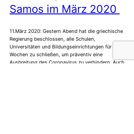
Samos im März 2020
11.März 2020: Gestern Abend hat die griechische
Regierung beschlossen, alle Schulen,
Universitäten und Bildungseinrichtungen für zwei
Wochen zu schließen, um präventiv eine
Ausbreitung des Coronavirus zu verhindern. Auch
das Alpha-Center, in dem die meisten…
Donnerstag 12. März, 2020
←
Newer Posts
KÖLNER FREIWILLIGEN AGENTUR E.V.
Clemensstraße 7 50676 Köln
📞0221 / 888 278-0