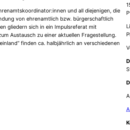
1
hrenamtskoordinator:innen und all diejenigen, die
P
indung von ehrenamtlich bzw. bürgerschaftlich
L
n gliedern sich in ein Impulsreferat mit
P
zum Austausch zu einer aktuellen Fragestellung.
einland“ finden ca. halbjährlich an verschiedenen
V
D
S
D
A
A
K