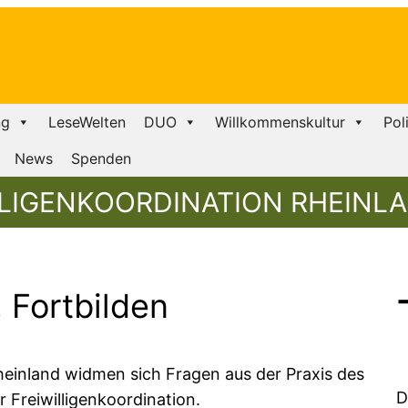
ng
LeseWelten
DUO
Willkommenskultur
Pol
News
Spenden
LLIGENKOORDINATION RHEINL
 Fortbilden
Rheinland widmen sich Fragen aus der Praxis des
D
 Freiwilligenkoordination.