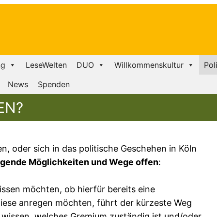
ng
LeseWelten
DUO
Willkommenskultur
Pol
News
Spenden
EN?
n, oder sich in das politische Geschehen in Köln
lgende Möglichkeiten und Wege offen
:
issen möchten, ob hierfür bereits eine
 diese anregen möchten, führt der kürzeste Weg
ht wissen, welches Gremium zuständig ist und/oder