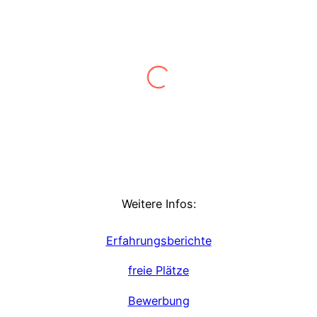
Ich würde jedem, der sich über die
Berufslaufbahn noch unsicher ist, oder
erst einmal praktische Berufserfahrung
sammeln will, einen Freiwilligendienst
empfehlen.
Chiara
,
Kids am Melaten
Weitere Infos:
In diesem einen großartigen Jahr, konnte
Erfahrungsberichte
ich viele schöne Momente mit den
Kindern und dem Team erleben. Ich bin
freie Plätze
sehr über mich hinausgewachsen.
Bewerbung