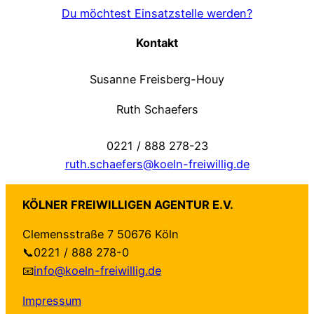
Du möchtest Einsatzstelle werden?
Jaqueline
,
Freiwilligendienst in einer
Kontakt
Grundschule
Susanne Freisberg-Houy
Ruth Schaefers
Der Lohn ist kein Geld, sondern Glück
und Lachen, denn das regiert die Welt
und stärkt die Schwachen.
0221 / 888 278-23
ruth.schaefers@koeln-freiwillig.de
KÖLNER FREIWILLIGEN AGENTUR E.V.
Clemensstraße 7 50676 Köln
📞0221 / 888 278-0
📧
info@koeln-freiwillig.de
Impressum