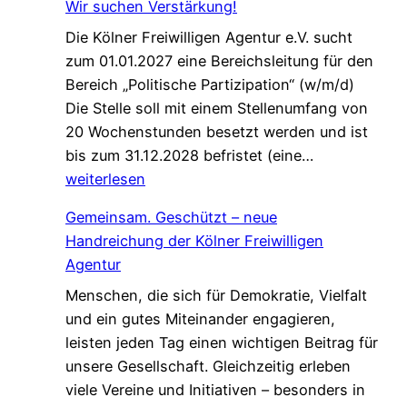
Wir suchen Verstärkung!
n
f
Die Kölner Freiwilligen Agentur e.V. sucht
e
ü
zum 01.01.2027 eine Bereichsleitung für den
P
r
Bereich „Politische Partizipation“ (w/m/d)
a
d
Die Stelle soll mit einem Stellenumfang von
t
e
20 Wochenstunden besetzt werden und ist
e
n
W
bis zum 31.12.2028 befristet (eine…
n
W
i
weiterlesen
s
e
r
c
l
Gemeinsam. Geschützt – neue
s
h
c
Handreichung der Kölner Freiwilligen
u
a
o
Agentur
c
f
m
Menschen, die sich für Demokratie, Vielfalt
h
t
e
und ein gutes Miteinander engagieren,
e
,
W
leisten jeden Tag einen wichtigen Beitrag für
n
d
a
unsere Gesellschaft. Gleichzeitig erleben
V
i
l
viele Vereine und Initiativen – besonders in
e
e
k