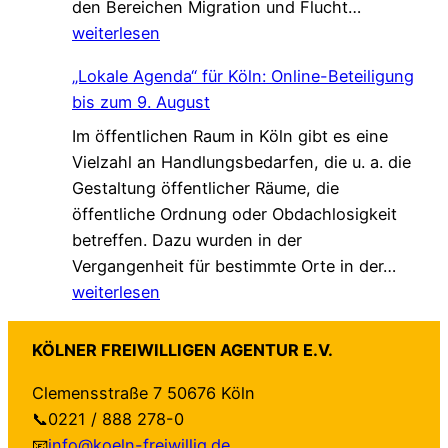
G
den Bereichen Migration und Flucht…
r
d
*
e
weiterlesen
s
a
m
t
s
„Lokale Agenda“ für Köln: Online-Beteiligung
e
ä
L
bis zum 9. August
i
r
e
Im öffentlichen Raum in Köln gibt es eine
n
k
b
Vielzahl an Handlungsbedarfen, die u. a. die
s
u
e
Gestaltung öffentlicher Räume, die
a
n
n
öffentliche Ordnung oder Obdachlosigkeit
m
g
v
betreffen. Dazu wurden in der
.
!
e
„
Vergangenheit für bestimmte Orte in der…
G
r
L
weiterlesen
e
ä
o
s
n
k
c
d
KÖLNER FREIWILLIGEN AGENTUR E.V.
a
h
e
Clemensstraße 7 50676 Köln
l
ü
r
📞0221 / 888 278-0
e
t
t
📧
info@koeln-freiwillig.de
A