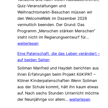
Quiz-Veranstaltungen und
Weihnachtsmarkt-Besuchen müssen wir
den WelcomeWalk im Dezember 2026
vermutlich beenden. Der Grund: Das
Programm „Menschen stärken Menschen“
L
steht nicht im Regierungsentwurf für…
e
weiterlesen
t
Eine Patenschaft, die das Leben verändert –
z
auf beiden Seiten
t
Soliman Manfred und Haydeh berichten aus
e
ihren Erfahrungen beim Projekt KöKiPAT –
C
Kölner Kinderpatenschaften Wenn Soliman
h
aus der Schule kommt, hält ihn kaum etwas
a
auf. Nach sechs Stunden Unterricht möchte
n
E
der Neunjährige vor allem…
weiterlesen
c
i
e