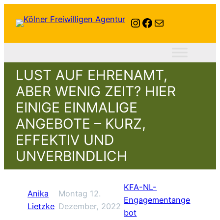
Instagram
Facebook
E-Mail
LUST AUF EHRENAMT,
ABER WENIG ZEIT? HIER
EINIGE EINMALIGE
ANGEBOTE – KURZ,
EFFEKTIV UND
UNVERBINDLICH
KFA-NL-
Anika
Montag 12.
Engagementange
Lietzke
Dezember, 2022
bot