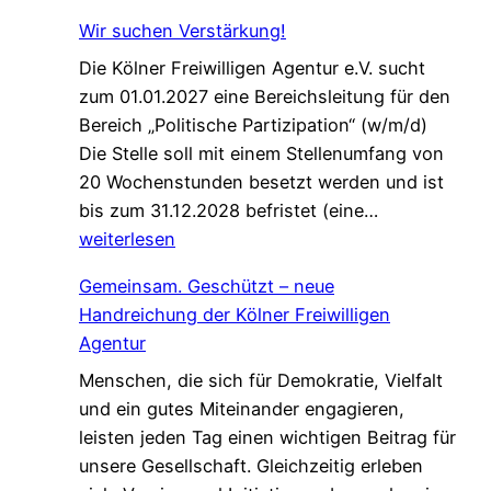
i
Wir suchen Verstärkung!
n
Die Kölner Freiwilligen Agentur e.V. sucht
e
zum 01.01.2027 eine Bereichsleitung für den
P
Bereich „Politische Partizipation“ (w/m/d)
a
Die Stelle soll mit einem Stellenumfang von
t
20 Wochenstunden besetzt werden und ist
e
W
bis zum 31.12.2028 befristet (eine…
n
i
weiterlesen
s
r
c
Gemeinsam. Geschützt – neue
s
h
Handreichung der Kölner Freiwilligen
u
a
Agentur
c
f
Menschen, die sich für Demokratie, Vielfalt
h
t
und ein gutes Miteinander engagieren,
e
,
leisten jeden Tag einen wichtigen Beitrag für
n
d
unsere Gesellschaft. Gleichzeitig erleben
V
i