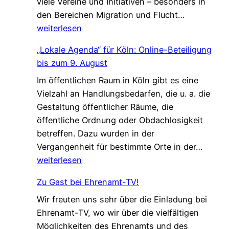
viele Vereine und Initiativen – besonders in
e
e
G
den Bereichen Migration und Flucht…
r
d
e
weiterlesen
s
a
m
t
s
„Lokale Agenda“ für Köln: Online-Beteiligung
e
ä
L
bis zum 9. August
i
r
e
Im öffentlichen Raum in Köln gibt es eine
n
k
b
Vielzahl an Handlungsbedarfen, die u. a. die
s
u
e
Gestaltung öffentlicher Räume, die
a
n
n
öffentliche Ordnung oder Obdachlosigkeit
m
g
v
betreffen. Dazu wurden in der
.
!
e
„
Vergangenheit für bestimmte Orte in der…
G
r
L
weiterlesen
e
ä
o
s
n
Zu Gast bei Ehrenamt-TV!
k
c
d
Wir freuten uns sehr über die Einladung bei
a
h
e
Ehrenamt-TV, wo wir über die vielfältigen
l
ü
r
Möglichkeiten des Ehrenamts und des
e
t
t