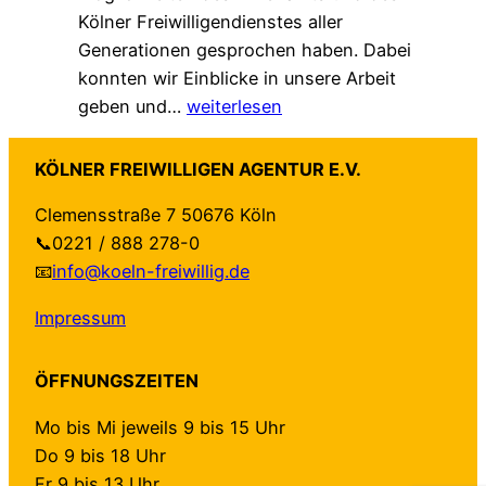
Kölner Freiwilligendienstes aller
A
z
–
Generationen gesprochen haben. Dabei
g
t
a
konnten wir Einblicke in unsere Arbeit
e
–
u
Z
geben und…
weiterlesen
n
n
f
u
d
e
b
G
a
u
e
KÖLNER FREIWILLIGEN AGENTUR E.V.
a
“
e
i
Clemensstraße 7 50676 Köln
s
f
H
d
📞0221 / 888 278-0
t
ü
a
e
📧
info@koeln-freiwillig.de
b
r
n
n
e
K
d
S
Impressum
i
ö
r
e
E
l
e
i
ÖFFNUNGSZEITEN
h
n
i
t
r
:
c
e
Mo bis Mi jeweils 9 bis 15 Uhr
e
O
h
n
Do 9 bis 18 Uhr
n
n
u
Fr 9 bis 13 Uhr