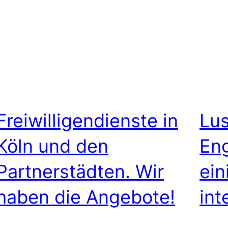
Freiwilligendienste in
Lus
Köln und den
En
Partnerstädten. Wir
ein
haben die Angebote!
int