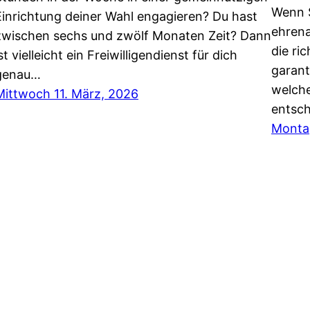
Wenn S
Einrichtung deiner Wahl engagieren? Du hast
ehrena
zwischen sechs und zwölf Monaten Zeit? Dann
die ri
st vielleicht ein Freiwilligendienst für dich
garant
genau…
welche
Mittwoch 11. März, 2026
entsc
Monta