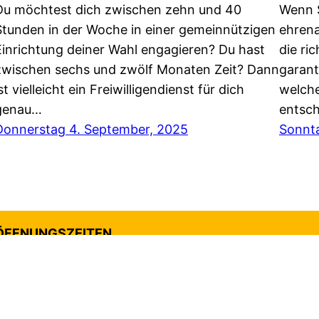
Du möchtest dich zwischen zehn und 40
Wenn S
Stunden in der Woche in einer gemeinnützigen
ehrena
Einrichtung deiner Wahl engagieren? Du hast
die ri
zwischen sechs und zwölf Monaten Zeit? Dann
garant
st vielleicht ein Freiwilligendienst für dich
welche
genau…
entsc
Donnerstag 4. September, 2025
Sonnta
ÖFFNUNGSZEITEN
Mo bis Mi jeweils 9 bis 15 Uhr
Do 9 bis 18 Uhr
Fr 9 bis 13 Uhr