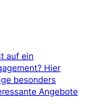
t auf ein
gagement? Hier
ige besonders
eressante Angebote