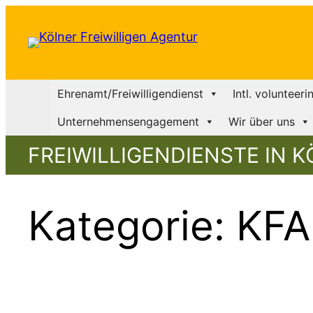
Zum
Inhalt
springen
Ehrenamt/Freiwilligendienst
Intl. volunteeri
Unternehmensengagement
Wir über uns
FREIWILLIGENDIENSTE IN K
Kategorie:
KFA