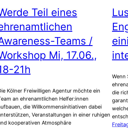
Werde Teil eines
Lus
ehrenamtlichen
En
Awareness-Teams /
ein
Workshop Mi, 17.06.,
int
18-21h
Wenn S
ehrena
Die Kölner Freiwilligen Agentur möchte ein
die ri
Team an ehrenamtlichen Helfer:innen
garant
aufbauen, die Willkommensinitiativen dabei
welche
unterstützen, Veranstaltungen in einer ruhigen
entsc
und kooperativen Atmosphäre
Freita