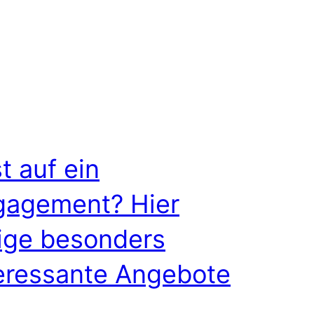
t auf ein
gagement? Hier
ige besonders
eressante Angebote