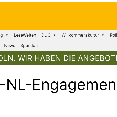
ng
LeseWelten
DUO
Willkommenskultur
Pol
News
Spenden
ÖLN. WIR HABEN DIE ANGEBOT
-NL-Engagemen