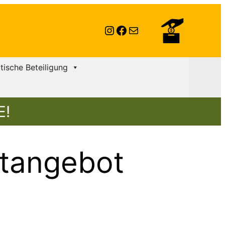
Instagram
Facebook
E-Mail
itische Beteiligung
E!
tangebot