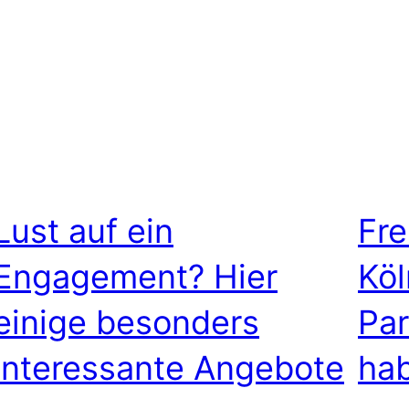
Lust auf ein
Fre
Engagement? Hier
Köl
einige besonders
Par
interessante Angebote
hab