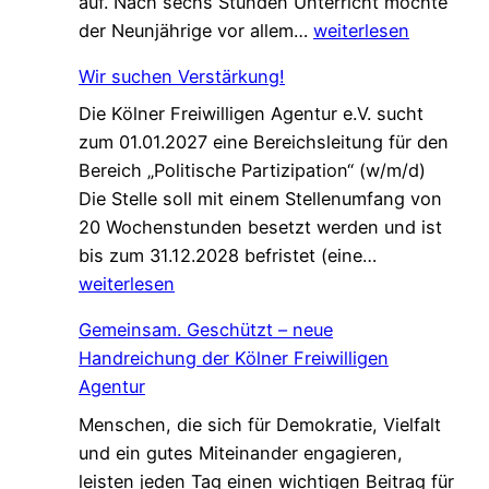
auf. Nach sechs Stunden Unterricht möchte
n
E
der Neunjährige vor allem…
weiterlesen
c
i
e
Wir suchen Verstärkung!
n
f
Die Kölner Freiwilligen Agentur e.V. sucht
e
ü
zum 01.01.2027 eine Bereichsleitung für den
P
r
Bereich „Politische Partizipation“ (w/m/d)
a
d
Die Stelle soll mit einem Stellenumfang von
t
e
20 Wochenstunden besetzt werden und ist
e
n
W
bis zum 31.12.2028 befristet (eine…
n
W
i
weiterlesen
s
e
r
c
l
Gemeinsam. Geschützt – neue
s
h
c
Handreichung der Kölner Freiwilligen
u
a
o
Agentur
c
f
m
Menschen, die sich für Demokratie, Vielfalt
h
t
e
und ein gutes Miteinander engagieren,
e
,
W
leisten jeden Tag einen wichtigen Beitrag für
n
d
a