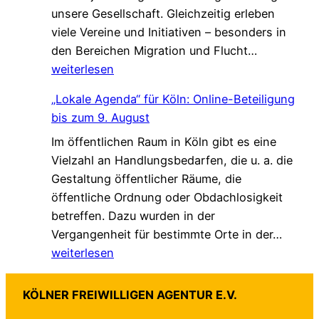
unsere Gesellschaft. Gleichzeitig erleben
V
i
l
viele Vereine und Initiativen – besonders in
e
e
k
G
den Bereichen Migration und Flucht…
r
d
*
e
weiterlesen
s
a
m
t
s
„Lokale Agenda“ für Köln: Online-Beteiligung
e
ä
L
bis zum 9. August
i
r
e
Im öffentlichen Raum in Köln gibt es eine
n
k
b
Vielzahl an Handlungsbedarfen, die u. a. die
s
u
e
Gestaltung öffentlicher Räume, die
a
n
n
öffentliche Ordnung oder Obdachlosigkeit
m
g
v
betreffen. Dazu wurden in der
.
!
e
„
Vergangenheit für bestimmte Orte in der…
G
r
L
weiterlesen
e
ä
o
s
n
k
c
d
KÖLNER FREIWILLIGEN AGENTUR E.V.
a
h
e