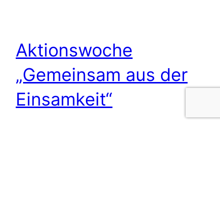
Aktionswoche
„Gemeinsam aus der
Einsamkeit“
Einsamkeit isoliert, schwächt das Vertrauen und
zieht sich durch Nachbarschaften und Familien.
Doch sobald Menschen aufeinandertreffen,
entstehen neue Verbindungen. Wo Verbindung
entsteht, wächst Vertrauen – und ein starkes
Miteinander. Aktionen zu diesem Thema laufen…
Donnerstag 11. Juni, 2026