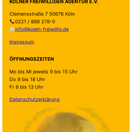
d
KÖLNER FREIWILLIGEN AGENTUR E.V.
a
h
e
Clemensstraße 7 50676 Köln
l
ü
r
0221 / 888 278-0
e
t
t
info@koeln-freiwillig.de
A
z
–
g
t
a
Impressum
e
–
u
n
n
f
ÖFFNUNGSZEITEN
d
e
b
a
u
e
Mo bis Mi jeweils 9 bis 15 Uhr
“
e
i
Do 9 bis 18 Uhr
f
H
d
Fr 9 bis 13 Uhr
ü
a
e
r
Datenschutzerklärung
n
n
K
d
S
ö
r
e
l
e
i
n
i
t