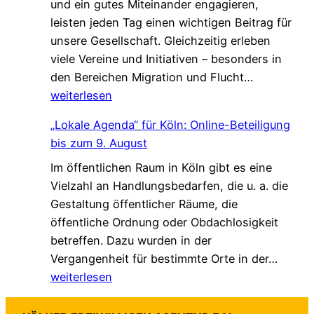
und ein gutes Miteinander engagieren,
e
,
W
leisten jeden Tag einen wichtigen Beitrag für
n
d
a
unsere Gesellschaft. Gleichzeitig erleben
V
i
l
viele Vereine und Initiativen – besonders in
e
e
k
G
den Bereichen Migration und Flucht…
r
d
*
e
weiterlesen
s
a
m
t
s
„Lokale Agenda“ für Köln: Online-Beteiligung
e
ä
L
bis zum 9. August
i
r
e
Im öffentlichen Raum in Köln gibt es eine
n
k
b
Vielzahl an Handlungsbedarfen, die u. a. die
s
u
e
Gestaltung öffentlicher Räume, die
a
n
n
öffentliche Ordnung oder Obdachlosigkeit
m
g
v
betreffen. Dazu wurden in der
.
!
e
„
Vergangenheit für bestimmte Orte in der…
G
r
L
weiterlesen
e
ä
o
s
n
k
c