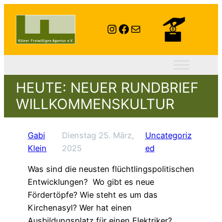
Instagram
Facebook
E-Mail
HEUTE: NEUER RUNDBRIEF
WILLKOMMENSKULTUR
Gabi
Dienstag 25. März,
Uncategoriz
Klein
2025
ed
Was sind die neusten flüchtlingspolitischen
Entwicklungen? Wo gibt es neue
Fördertöpfe? Wie steht es um das
Kirchenasyl? Wer hat einen
Ausbildungsplatz für einen Elektriker?