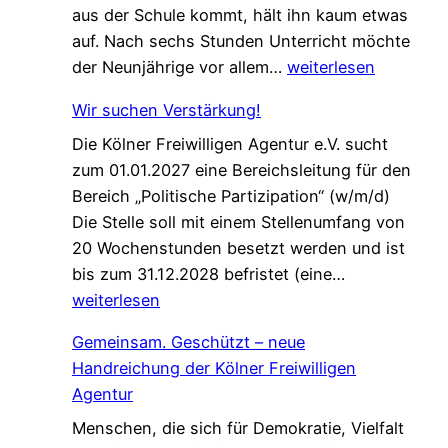
aus der Schule kommt, hält ihn kaum etwas
a
auf. Nach sechs Stunden Unterricht möchte
n
E
der Neunjährige vor allem…
weiterlesen
c
i
e
Wir suchen Verstärkung!
n
f
Die Kölner Freiwilligen Agentur e.V. sucht
e
ü
zum 01.01.2027 eine Bereichsleitung für den
P
r
Bereich „Politische Partizipation“ (w/m/d)
a
d
Die Stelle soll mit einem Stellenumfang von
t
e
20 Wochenstunden besetzt werden und ist
e
n
W
bis zum 31.12.2028 befristet (eine…
n
W
i
weiterlesen
s
e
r
c
l
Gemeinsam. Geschützt – neue
s
h
c
Handreichung der Kölner Freiwilligen
u
a
o
Agentur
c
f
m
Menschen, die sich für Demokratie, Vielfalt
h
t
e