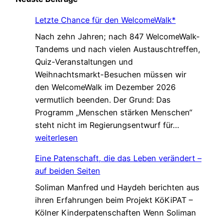
Letzte Chance für den WelcomeWalk*
Nach zehn Jahren; nach 847 WelcomeWalk-
Tandems und nach vielen Austauschtreffen,
Quiz-Veranstaltungen und
Weihnachtsmarkt-Besuchen müssen wir
den WelcomeWalk im Dezember 2026
vermutlich beenden. Der Grund: Das
Programm „Menschen stärken Menschen“
L
steht nicht im Regierungsentwurf für…
e
weiterlesen
t
Eine Patenschaft, die das Leben verändert –
z
auf beiden Seiten
t
Soliman Manfred und Haydeh berichten aus
e
ihren Erfahrungen beim Projekt KöKiPAT –
C
Kölner Kinderpatenschaften Wenn Soliman
h