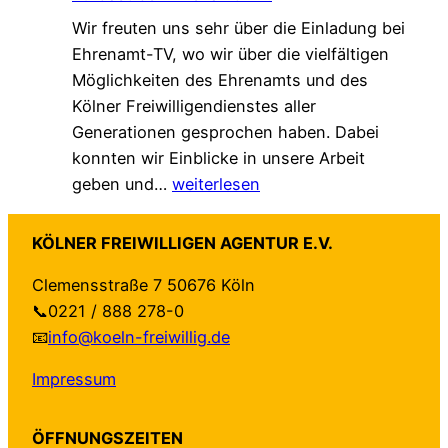
k
c
d
Wir freuten uns sehr über die Einladung bei
a
h
e
Ehrenamt-TV, wo wir über die vielfältigen
l
ü
r
Möglichkeiten des Ehrenamts und des
e
t
t
Kölner Freiwilligendienstes aller
A
z
–
Generationen gesprochen haben. Dabei
g
t
a
konnten wir Einblicke in unsere Arbeit
e
–
u
Z
geben und…
weiterlesen
n
n
f
u
d
e
b
G
a
u
e
KÖLNER FREIWILLIGEN AGENTUR E.V.
a
“
e
i
Clemensstraße 7 50676 Köln
s
f
H
d
📞0221 / 888 278-0
t
ü
a
e
📧
info@koeln-freiwillig.de
b
r
n
n
e
K
d
S
Impressum
i
ö
r
e
E
l
e
i
ÖFFNUNGSZEITEN
h
n
i