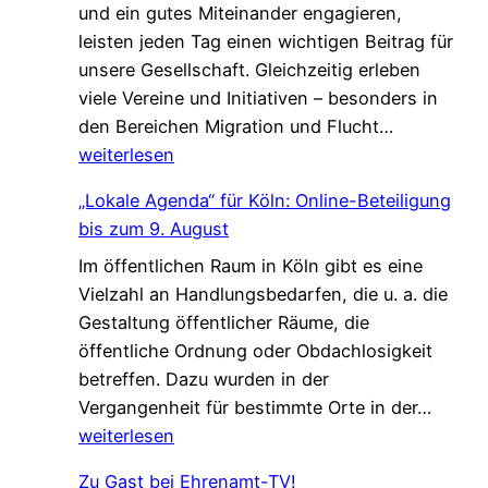
und ein gutes Miteinander engagieren,
e
,
leisten jeden Tag einen wichtigen Beitrag für
n
d
unsere Gesellschaft. Gleichzeitig erleben
V
i
viele Vereine und Initiativen – besonders in
e
e
G
den Bereichen Migration und Flucht…
r
d
e
weiterlesen
s
a
m
t
s
„Lokale Agenda“ für Köln: Online-Beteiligung
e
ä
L
bis zum 9. August
i
r
e
Im öffentlichen Raum in Köln gibt es eine
n
k
b
Vielzahl an Handlungsbedarfen, die u. a. die
s
u
e
Gestaltung öffentlicher Räume, die
a
n
n
öffentliche Ordnung oder Obdachlosigkeit
m
g
v
betreffen. Dazu wurden in der
.
!
e
„
Vergangenheit für bestimmte Orte in der…
G
r
L
weiterlesen
e
ä
o
s
n
Zu Gast bei Ehrenamt-TV!