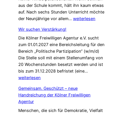
aus der Schule kommt, hält ihn kaum etwas
auf. Nach sechs Stunden Unterricht möchte
E
der Neunjährige vor allem…
weiterlesen
i
Wir suchen Verstärkung!
n
Die Kölner Freiwilligen Agentur e.V. sucht
e
zum 01.01.2027 eine Bereichsleitung für den
P
Bereich „Politische Partizipation“ (w/m/d)
a
Die Stelle soll mit einem Stellenumfang von
t
20 Wochenstunden besetzt werden und ist
e
W
bis zum 31.12.2028 befristet (eine…
n
i
weiterlesen
s
r
c
Gemeinsam. Geschützt – neue
s
h
Handreichung der Kölner Freiwilligen
u
a
Agentur
c
f
Menschen, die sich für Demokratie, Vielfalt
h
t