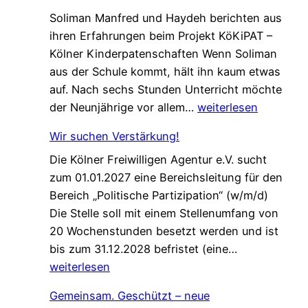
t
Soliman Manfred und Haydeh berichten aus
e
ihren Erfahrungen beim Projekt KöKiPAT –
C
Kölner Kinderpatenschaften Wenn Soliman
h
aus der Schule kommt, hält ihn kaum etwas
a
auf. Nach sechs Stunden Unterricht möchte
n
E
der Neunjährige vor allem…
weiterlesen
c
i
e
Wir suchen Verstärkung!
n
f
Die Kölner Freiwilligen Agentur e.V. sucht
e
ü
zum 01.01.2027 eine Bereichsleitung für den
P
r
Bereich „Politische Partizipation“ (w/m/d)
a
d
Die Stelle soll mit einem Stellenumfang von
t
e
20 Wochenstunden besetzt werden und ist
e
n
W
bis zum 31.12.2028 befristet (eine…
n
W
i
weiterlesen
s
e
r
c
l
Gemeinsam. Geschützt – neue
s
h
c