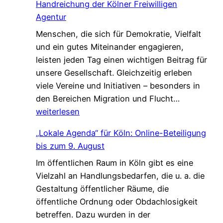
Handreichung der Kölner Freiwilligen
u
a
o
Agentur
c
f
m
Menschen, die sich für Demokratie, Vielfalt
h
t
e
und ein gutes Miteinander engagieren,
e
,
W
leisten jeden Tag einen wichtigen Beitrag für
n
d
a
unsere Gesellschaft. Gleichzeitig erleben
V
i
l
viele Vereine und Initiativen – besonders in
e
e
k
G
den Bereichen Migration und Flucht…
r
d
*
e
weiterlesen
s
a
m
t
s
„Lokale Agenda“ für Köln: Online-Beteiligung
e
ä
L
bis zum 9. August
i
r
e
Im öffentlichen Raum in Köln gibt es eine
n
k
b
Vielzahl an Handlungsbedarfen, die u. a. die
s
u
e
Gestaltung öffentlicher Räume, die
a
n
n
öffentliche Ordnung oder Obdachlosigkeit
m
g
v
betreffen. Dazu wurden in der
.
!
e