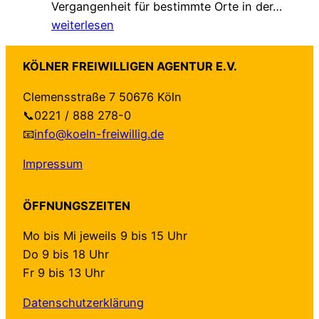
„
Vergangenheit für bestimmte Orte in der…
G
r
L
weiterlesen
e
ä
o
s
n
k
c
d
KÖLNER FREIWILLIGEN AGENTUR E.V.
a
h
e
Clemensstraße 7 50676 Köln
l
ü
r
📞0221 / 888 278-0
e
t
t
📧
info@koeln-freiwillig.de
A
z
–
g
t
a
Impressum
e
–
u
n
n
f
ÖFFNUNGSZEITEN
d
e
b
a
u
e
Mo bis Mi jeweils 9 bis 15 Uhr
“
e
i
Do 9 bis 18 Uhr
f
H
d
Fr 9 bis 13 Uhr
ü
a
e
r
Datenschutzerklärung
n
n