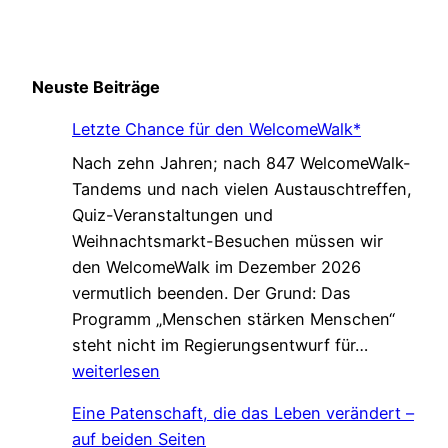
Neuste Beiträge
Letzte Chance für den WelcomeWalk*
Nach zehn Jahren; nach 847 WelcomeWalk-
Tandems und nach vielen Austauschtreffen,
Quiz-Veranstaltungen und
Weihnachtsmarkt-Besuchen müssen wir
den WelcomeWalk im Dezember 2026
vermutlich beenden. Der Grund: Das
Programm „Menschen stärken Menschen“
L
steht nicht im Regierungsentwurf für…
e
weiterlesen
t
Eine Patenschaft, die das Leben verändert –
z
auf beiden Seiten