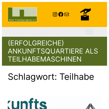
Zum
Inhalt
Instagram
Facebook
E-Mail
springen
(ERFOLGREICHE)
ANKUNFTSQUARTIERE ALS
TEILHABEMASCHINEN
Schlagwort:
Teilhabe