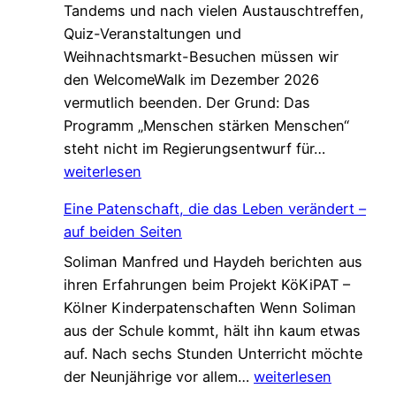
Tandems und nach vielen Austauschtreffen,
Quiz-Veranstaltungen und
Weihnachtsmarkt-Besuchen müssen wir
den WelcomeWalk im Dezember 2026
vermutlich beenden. Der Grund: Das
Programm „Menschen stärken Menschen“
L
steht nicht im Regierungsentwurf für…
e
weiterlesen
t
Eine Patenschaft, die das Leben verändert –
z
auf beiden Seiten
t
Soliman Manfred und Haydeh berichten aus
e
ihren Erfahrungen beim Projekt KöKiPAT –
C
Kölner Kinderpatenschaften Wenn Soliman
h
aus der Schule kommt, hält ihn kaum etwas
a
auf. Nach sechs Stunden Unterricht möchte
n
E
der Neunjährige vor allem…
weiterlesen
c