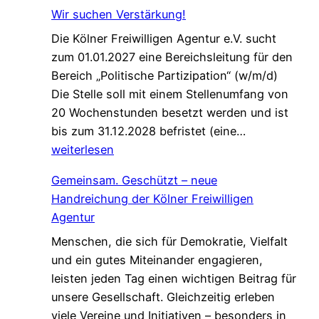
i
e
Wir suchen Verstärkung!
n
f
Die Kölner Freiwilligen Agentur e.V. sucht
e
ü
zum 01.01.2027 eine Bereichsleitung für den
P
r
Bereich „Politische Partizipation“ (w/m/d)
a
d
Die Stelle soll mit einem Stellenumfang von
t
e
20 Wochenstunden besetzt werden und ist
e
n
W
bis zum 31.12.2028 befristet (eine…
n
W
i
weiterlesen
s
e
r
c
l
Gemeinsam. Geschützt – neue
s
h
c
Handreichung der Kölner Freiwilligen
u
a
o
Agentur
c
f
m
Menschen, die sich für Demokratie, Vielfalt
h
t
e
und ein gutes Miteinander engagieren,
e
,
W
leisten jeden Tag einen wichtigen Beitrag für
n
d
a
unsere Gesellschaft. Gleichzeitig erleben
V
i
l
viele Vereine und Initiativen – besonders in
e
e
k