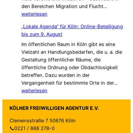
G
den Bereichen Migration und Flucht…
r
d
*
e
weiterlesen
s
a
m
t
s
„Lokale Agenda“ für Köln: Online-Beteiligung
e
ä
L
bis zum 9. August
i
r
e
Im öffentlichen Raum in Köln gibt es eine
n
k
b
Vielzahl an Handlungsbedarfen, die u. a. die
s
u
e
Gestaltung öffentlicher Räume, die
a
n
n
öffentliche Ordnung oder Obdachlosigkeit
m
g
v
betreffen. Dazu wurden in der
.
!
e
„
Vergangenheit für bestimmte Orte in der…
G
r
L
weiterlesen
e
ä
o
s
n
k
c
d
KÖLNER FREIWILLIGEN AGENTUR E.V.
a
h
e
Clemensstraße 7 50676 Köln
l
ü
r
📞0221 / 888 278-0
e
t
t