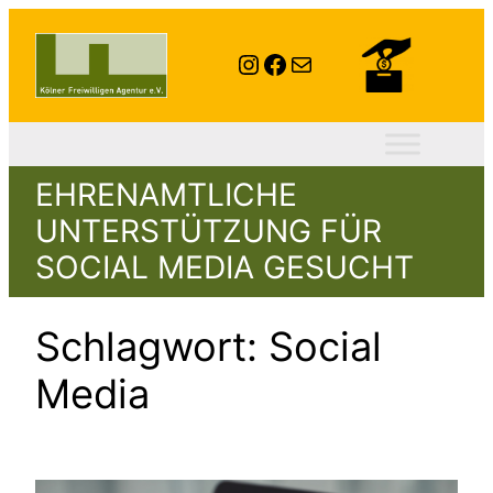
Zum
Inhalt
Instagram
Facebook
E-Mail
springen
EHRENAMTLICHE
UNTERSTÜTZUNG FÜR
SOCIAL MEDIA GESUCHT
Schlagwort:
Social
Media