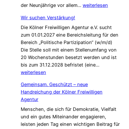
E
der Neunjährige vor allem…
weiterlesen
c
i
e
Wir suchen Verstärkung!
n
f
Die Kölner Freiwilligen Agentur e.V. sucht
e
ü
zum 01.01.2027 eine Bereichsleitung für den
P
r
Bereich „Politische Partizipation“ (w/m/d)
a
d
Die Stelle soll mit einem Stellenumfang von
t
e
20 Wochenstunden besetzt werden und ist
e
n
W
bis zum 31.12.2028 befristet (eine…
n
W
i
weiterlesen
s
e
r
c
l
Gemeinsam. Geschützt – neue
s
h
c
Handreichung der Kölner Freiwilligen
u
a
o
Agentur
c
f
m
Menschen, die sich für Demokratie, Vielfalt
h
t
e
und ein gutes Miteinander engagieren,
e
,
W
leisten jeden Tag einen wichtigen Beitrag für
n
d
a