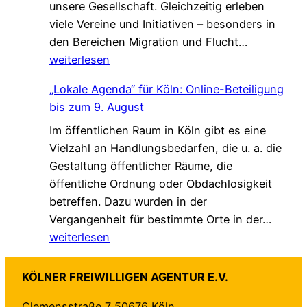
unsere Gesellschaft. Gleichzeitig erleben
V
i
l
viele Vereine und Initiativen – besonders in
e
e
k
G
den Bereichen Migration und Flucht…
r
d
*
e
weiterlesen
s
a
m
t
s
„Lokale Agenda“ für Köln: Online-Beteiligung
e
ä
L
bis zum 9. August
i
r
e
Im öffentlichen Raum in Köln gibt es eine
n
k
b
Vielzahl an Handlungsbedarfen, die u. a. die
s
u
e
Gestaltung öffentlicher Räume, die
a
n
n
öffentliche Ordnung oder Obdachlosigkeit
m
g
v
betreffen. Dazu wurden in der
.
!
e
„
Vergangenheit für bestimmte Orte in der…
G
r
L
weiterlesen
e
ä
o
s
n
k
c
d
KÖLNER FREIWILLIGEN AGENTUR E.V.
a
h
e
Clemensstraße 7 50676 Köln