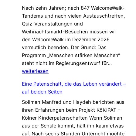
Nach zehn Jahren; nach 847 WelcomeWalk-
Tandems und nach vielen Austauschtreffen,
Quiz-Veranstaltungen und
Weihnachtsmarkt-Besuchen müssen wir
den WelcomeWalk im Dezember 2026
vermutlich beenden. Der Grund: Das
Programm „Menschen stärken Menschen“
L
steht nicht im Regierungsentwurf für…
e
weiterlesen
t
Eine Patenschaft, die das Leben verändert –
z
auf beiden Seiten
t
Soliman Manfred und Haydeh berichten aus
e
ihren Erfahrungen beim Projekt KöKiPAT –
C
Kölner Kinderpatenschaften Wenn Soliman
h
aus der Schule kommt, hält ihn kaum etwas
a
auf. Nach sechs Stunden Unterricht möchte
n