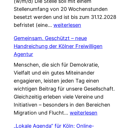
(w/m/d) Die Stelle soll mit einem
Stellenumfang von 20 Wochenstunden
besetzt werden und ist bis zum 31.12.2028
W
befristet (eine…
weiterlesen
i
Gemeinsam. Geschützt – neue
r
Handreichung der Kölner Freiwilligen
s
Agentur
u
Menschen, die sich für Demokratie,
c
Vielfalt und ein gutes Miteinander
h
engagieren, leisten jeden Tag einen
e
wichtigen Beitrag für unsere Gesellschaft.
n
Gleichzeitig erleben viele Vereine und
V
Initiativen – besonders in den Bereichen
e
G
Migration und Flucht…
r
weiterlesen
e
s
„Lokale Agenda“ für Köln: Online-