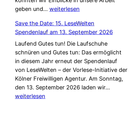
konnten wir Einblicke in unsere Arbeit
g
t
Z
geben und…
e
weiterlesen
–
u
n
n
Save the Date: 15. LeseWelten
G
d
e
Spendenlauf am 13. September 2026
a
a
u
Laufend Gutes tun! Die Laufschuhe
s
“
e
schnüren und Gutes tun: Das ermöglicht
t
f
H
in diesem Jahr erneut der Spendenlauf
b
ü
a
von LeseWelten – der Vorlese-Initiative der
e
r
n
Kölner Freiwilligen Agentur. Am Sonntag,
i
K
d
S
den 13. September 2026 laden wir…
E
ö
r
a
weiterlesen
h
l
e
v
r
n
i
e
e
:
c
t
n
O
h
h
a
n
u
e
m