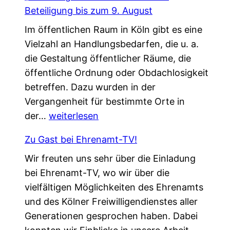
m
t
Beteiligung bis zum 9. August
e
ä
Im öffentlichen Raum in Köln gibt es eine
i
r
Vielzahl an Handlungsbedarfen, die u. a.
n
k
die Gestaltung öffentlicher Räume, die
s
u
öffentliche Ordnung oder Obdachlosigkeit
a
n
betreffen. Dazu wurden in der
m
g
Vergangenheit für bestimmte Orte in
.
!
„
der…
weiterlesen
G
L
e
Zu Gast bei Ehrenamt-TV!
o
s
Wir freuten uns sehr über die Einladung
k
c
bei Ehrenamt-TV, wo wir über die
a
h
vielfältigen Möglichkeiten des Ehrenamts
l
ü
und des Kölner Freiwilligendienstes aller
e
t
Generationen gesprochen haben. Dabei
A
z