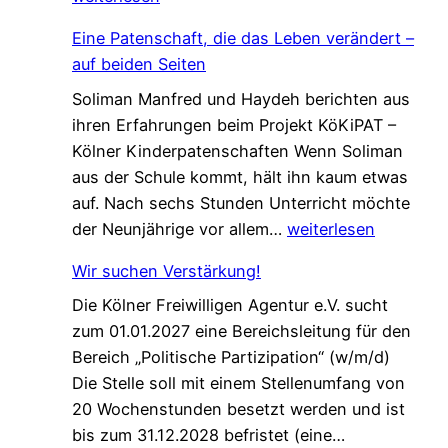
t
Eine Patenschaft, die das Leben verändert –
z
auf beiden Seiten
t
Soliman Manfred und Haydeh berichten aus
e
ihren Erfahrungen beim Projekt KöKiPAT –
C
Kölner Kinderpatenschaften Wenn Soliman
h
aus der Schule kommt, hält ihn kaum etwas
a
auf. Nach sechs Stunden Unterricht möchte
n
E
der Neunjährige vor allem…
weiterlesen
c
i
e
Wir suchen Verstärkung!
n
f
Die Kölner Freiwilligen Agentur e.V. sucht
e
ü
zum 01.01.2027 eine Bereichsleitung für den
P
r
Bereich „Politische Partizipation“ (w/m/d)
a
d
Die Stelle soll mit einem Stellenumfang von
t
e
20 Wochenstunden besetzt werden und ist
e
n
W
bis zum 31.12.2028 befristet (eine…
n
W