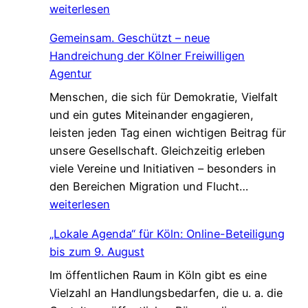
i
weiterlesen
s
e
r
c
l
Gemeinsam. Geschützt – neue
s
h
c
Handreichung der Kölner Freiwilligen
u
a
o
Agentur
c
f
m
Menschen, die sich für Demokratie, Vielfalt
h
t
e
und ein gutes Miteinander engagieren,
e
,
W
leisten jeden Tag einen wichtigen Beitrag für
n
d
a
unsere Gesellschaft. Gleichzeitig erleben
V
i
l
viele Vereine und Initiativen – besonders in
e
e
k
G
den Bereichen Migration und Flucht…
r
d
*
e
weiterlesen
s
a
m
t
s
„Lokale Agenda“ für Köln: Online-Beteiligung
e
ä
L
bis zum 9. August
i
r
e
Im öffentlichen Raum in Köln gibt es eine
n
k
b
Vielzahl an Handlungsbedarfen, die u. a. die
s
u
e