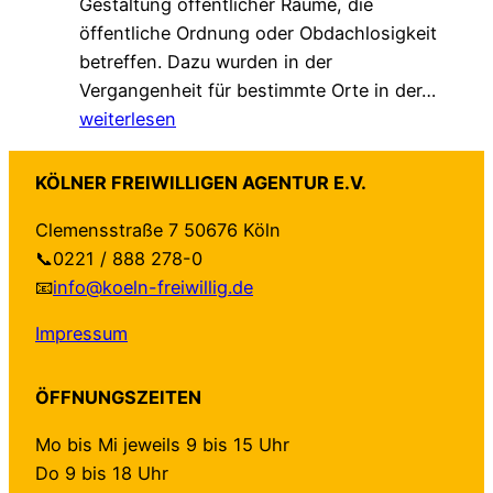
Gestaltung öffentlicher Räume, die
a
n
n
öffentliche Ordnung oder Obdachlosigkeit
m
g
v
betreffen. Dazu wurden in der
.
!
e
„
Vergangenheit für bestimmte Orte in der…
G
r
L
weiterlesen
e
ä
o
s
n
k
c
d
KÖLNER FREIWILLIGEN AGENTUR E.V.
a
h
e
Clemensstraße 7 50676 Köln
l
ü
r
📞0221 / 888 278-0
e
t
t
📧
info@koeln-freiwillig.de
A
z
–
g
t
a
Impressum
e
–
u
n
n
f
ÖFFNUNGSZEITEN
d
e
b
a
u
e
Mo bis Mi jeweils 9 bis 15 Uhr
“
e
i
Do 9 bis 18 Uhr
f
H