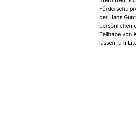
Steffi freut s
Förderschulpr
der Hans Günth
persönlichen 
Teilhabe von 
lassen, um Lit