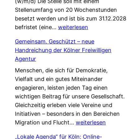
(w/m/d) Die Stelle soll mit einem
Stellenumfang von 20 Wochenstunden
besetzt werden und ist bis zum 31.12.2028
W
befristet (eine…
weiterlesen
i
Gemeinsam. Geschützt – neue
r
Handreichung der Kölner Freiwilligen
s
Agentur
u
Menschen, die sich für Demokratie,
c
Vielfalt und ein gutes Miteinander
h
engagieren, leisten jeden Tag einen
e
wichtigen Beitrag für unsere Gesellschaft.
n
Gleichzeitig erleben viele Vereine und
V
Initiativen – besonders in den Bereichen
e
G
Migration und Flucht…
r
weiterlesen
e
s
„Lokale Agenda“ für Köln: Online-