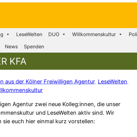
ng
LeseWelten
DUO
Willkommenskultur
Pol
News
Spenden
ER KFA
aus der Kölner Freiwilligen Agentur
, 
LeseWelten
, 
llkommenskultur
lligen Agentur zwei neue Kolleg:innen, die unser
ommenskultur und LeseWelten aktiv sind. Wir
sie euch hier einmal kurz vorstellen: