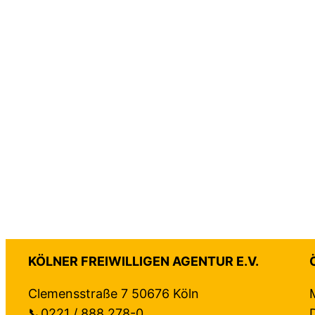
KÖLNER FREIWILLIGEN AGENTUR E.V.
Clemensstraße 7 50676 Köln
📞0221 / 888 278-0