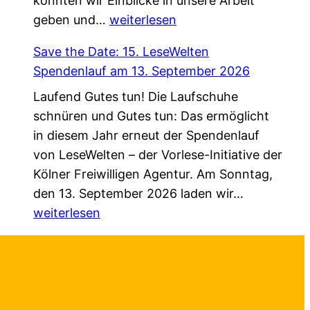
konnten wir Einblicke in unsere Arbeit
g
t
Z
geben und…
e
weiterlesen
–
u
n
n
Save the Date: 15. LeseWelten
G
d
e
Spendenlauf am 13. September 2026
a
a
u
Laufend Gutes tun! Die Laufschuhe
s
“
e
schnüren und Gutes tun: Das ermöglicht
t
f
H
in diesem Jahr erneut der Spendenlauf
b
ü
a
von LeseWelten – der Vorlese-Initiative der
e
r
n
Kölner Freiwilligen Agentur. Am Sonntag,
i
K
d
S
den 13. September 2026 laden wir…
E
ö
r
a
weiterlesen
h
l
e
v
r
n
i
e
e
:
c
t
n
O
h
h
a
n
u
e
m