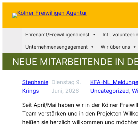
Ehrenamt/Freiwilligendienst
Intl. volunteeri
Unternehmensengagement
Wir über uns
NEUE MITARBEITENDE IN D
Stephanie
Dienstag 9.
KFA-NL_Meldungen 
Krings
Juni, 2026
Uncategorized
, 
Wi
Seit April/Mai haben wir in der Kölner Freiwi
Team verstärken und in den Projekten Willk
heißen sie herzlich willkommen und möchten 