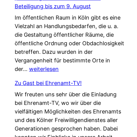
m
t
Beteiligung bis zum 9. August
e
ä
Im öffentlichen Raum in Köln gibt es eine
i
r
Vielzahl an Handlungsbedarfen, die u. a.
n
k
die Gestaltung öffentlicher Räume, die
s
u
öffentliche Ordnung oder Obdachlosigkeit
a
n
betreffen. Dazu wurden in der
m
g
Vergangenheit für bestimmte Orte in
.
!
„
der…
weiterlesen
G
L
e
Zu Gast bei Ehrenamt-TV!
o
s
Wir freuten uns sehr über die Einladung
k
c
bei Ehrenamt-TV, wo wir über die
a
h
vielfältigen Möglichkeiten des Ehrenamts
l
ü
und des Kölner Freiwilligendienstes aller
e
t
Generationen gesprochen haben. Dabei
A
z