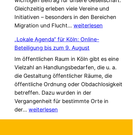
wichtigen Beitrag für unsere Gesellschaft.
n
i
k
Gleichzeitig erleben viele Vereine und
V
e
*
Initiativen – besonders in den Bereichen
e
d
G
Migration und Flucht…
r
weiterlesen
a
e
s
s
„Lokale Agenda“ für Köln: Online-
m
t
L
Beteiligung bis zum 9. August
e
ä
e
Im öffentlichen Raum in Köln gibt es eine
i
r
b
Vielzahl an Handlungsbedarfen, die u. a.
n
k
e
die Gestaltung öffentlicher Räume, die
s
u
n
öffentliche Ordnung oder Obdachlosigkeit
a
n
v
betreffen. Dazu wurden in der
m
g
e
Vergangenheit für bestimmte Orte in
.
!
r
„
der…
weiterlesen
G
ä
L
e
n
o
s
d
k
c