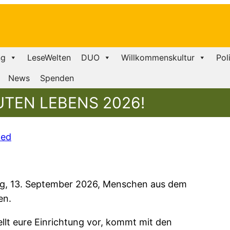
ng
LeseWelten
DUO
Willkommenskultur
Pol
News
Spenden
UTEN LEBENS 2026!
zed
ag, 13. September 2026, Menschen aus dem
en.
ellt eure Einrichtung vor, kommt mit den