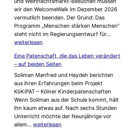
und Weihnachtsmarkt-Besuchen müssen
wir den WelcomeWalk im Dezember 2026
vermutlich beenden. Der Grund: Das
Programm „Menschen stärken Menschen“
L
steht nicht im Regierungsentwurf für…
e
weiterlesen
t
Eine Patenschaft, die das Leben verändert
z
– auf beiden Seiten
t
Soliman Manfred und Haydeh berichten
e
aus ihren Erfahrungen beim Projekt
C
KöKiPAT – Kölner Kinderpatenschaften
h
Wenn Soliman aus der Schule kommt, hält
a
ihn kaum etwas auf. Nach sechs Stunden
n
Unterricht möchte der Neunjährige vor
c
E
allem…
weiterlesen
e