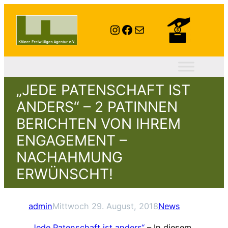
Instagram
Facebook
E-Mail
„JEDE PATENSCHAFT IST
ANDERS“ – 2 PATINNEN
BERICHTEN VON IHREM
ENGAGEMENT –
NACHAHMUNG
ERWÜNSCHT!
admin
Mittwoch 29. August, 2018
News
„Jede Patenschaft ist anders“
– In diesem