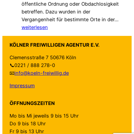
öffentliche Ordnung oder Obdachlosigkeit
m
g
v
betreffen. Dazu wurden in der
.
!
e
„
Vergangenheit für bestimmte Orte in der…
G
r
L
weiterlesen
e
ä
o
s
n
k
c
d
KÖLNER FREIWILLIGEN AGENTUR E.V.
a
h
e
Clemensstraße 7 50676 Köln
l
ü
r
📞0221 / 888 278-0
e
t
t
📧
info@koeln-freiwillig.de
A
z
–
g
t
a
Impressum
e
–
u
n
n
f
ÖFFNUNGSZEITEN
d
e
b
a
u
e
Mo bis Mi jeweils 9 bis 15 Uhr
“
e
i
Do 9 bis 18 Uhr
f
H
d
Fr 9 bis 13 Uhr