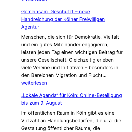
r
c
l
Gemeinsam. Geschützt – neue
s
h
c
Handreichung der Kölner Freiwilligen
u
a
o
Agentur
c
f
m
Menschen, die sich für Demokratie, Vielfalt
h
t
e
und ein gutes Miteinander engagieren,
e
,
W
leisten jeden Tag einen wichtigen Beitrag für
n
d
a
unsere Gesellschaft. Gleichzeitig erleben
V
i
l
viele Vereine und Initiativen – besonders in
e
e
k
G
den Bereichen Migration und Flucht…
r
d
*
e
weiterlesen
s
a
m
t
s
„Lokale Agenda“ für Köln: Online-Beteiligung
e
ä
L
bis zum 9. August
i
r
e
Im öffentlichen Raum in Köln gibt es eine
n
k
b
Vielzahl an Handlungsbedarfen, die u. a. die
s
u
e
Gestaltung öffentlicher Räume, die
a
n
n