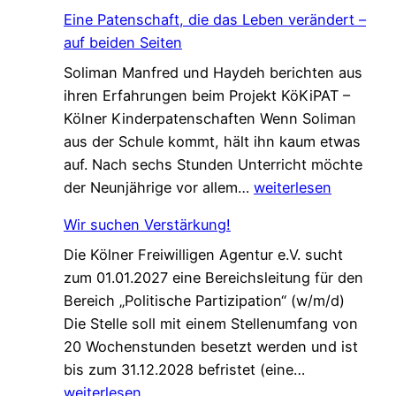
t
Eine Patenschaft, die das Leben verändert –
z
auf beiden Seiten
t
Soliman Manfred und Haydeh berichten aus
e
ihren Erfahrungen beim Projekt KöKiPAT –
C
Kölner Kinderpatenschaften Wenn Soliman
h
aus der Schule kommt, hält ihn kaum etwas
a
auf. Nach sechs Stunden Unterricht möchte
n
E
der Neunjährige vor allem…
weiterlesen
c
i
e
Wir suchen Verstärkung!
n
f
Die Kölner Freiwilligen Agentur e.V. sucht
e
ü
zum 01.01.2027 eine Bereichsleitung für den
P
r
Bereich „Politische Partizipation“ (w/m/d)
a
d
Die Stelle soll mit einem Stellenumfang von
t
e
20 Wochenstunden besetzt werden und ist
e
n
W
bis zum 31.12.2028 befristet (eine…
n
W
i
weiterlesen
s
e