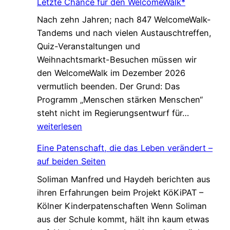
Letzte Chance für den WelcomeWalk*
Nach zehn Jahren; nach 847 WelcomeWalk-
Tandems und nach vielen Austauschtreffen,
Quiz-Veranstaltungen und
Weihnachtsmarkt-Besuchen müssen wir
den WelcomeWalk im Dezember 2026
vermutlich beenden. Der Grund: Das
Programm „Menschen stärken Menschen“
L
steht nicht im Regierungsentwurf für…
e
weiterlesen
t
Eine Patenschaft, die das Leben verändert –
z
auf beiden Seiten
t
Soliman Manfred und Haydeh berichten aus
e
ihren Erfahrungen beim Projekt KöKiPAT –
C
Kölner Kinderpatenschaften Wenn Soliman
h
aus der Schule kommt, hält ihn kaum etwas
a