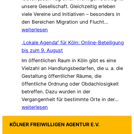
unsere Gesellschaft. Gleichzeitig erleben
V
i
l
viele Vereine und Initiativen – besonders in
e
e
k
G
den Bereichen Migration und Flucht…
r
d
*
e
weiterlesen
s
a
m
t
s
„Lokale Agenda“ für Köln: Online-Beteiligung
e
ä
L
bis zum 9. August
i
r
e
Im öffentlichen Raum in Köln gibt es eine
n
k
b
Vielzahl an Handlungsbedarfen, die u. a. die
s
u
e
Gestaltung öffentlicher Räume, die
a
n
n
öffentliche Ordnung oder Obdachlosigkeit
m
g
v
betreffen. Dazu wurden in der
.
!
e
„
Vergangenheit für bestimmte Orte in der…
G
r
L
weiterlesen
e
ä
o
s
n
k
c
d
KÖLNER FREIWILLIGEN AGENTUR E.V.
a
h
e