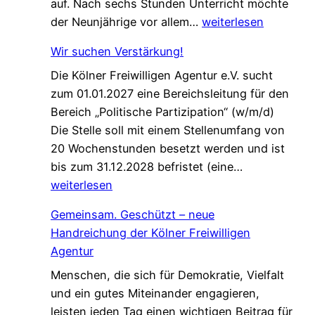
auf. Nach sechs Stunden Unterricht möchte
n
E
der Neunjährige vor allem…
weiterlesen
c
i
e
Wir suchen Verstärkung!
n
f
Die Kölner Freiwilligen Agentur e.V. sucht
e
ü
zum 01.01.2027 eine Bereichsleitung für den
P
r
Bereich „Politische Partizipation“ (w/m/d)
a
d
Die Stelle soll mit einem Stellenumfang von
t
e
20 Wochenstunden besetzt werden und ist
e
n
W
bis zum 31.12.2028 befristet (eine…
n
W
i
weiterlesen
s
e
r
c
l
Gemeinsam. Geschützt – neue
s
h
c
Handreichung der Kölner Freiwilligen
u
a
o
Agentur
c
f
m
Menschen, die sich für Demokratie, Vielfalt
h
t
e
und ein gutes Miteinander engagieren,
e
,
W
leisten jeden Tag einen wichtigen Beitrag für
n
d
a