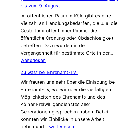
e
ä
bis zum 9. August
i
r
Im öffentlichen Raum in Köln gibt es eine
n
k
Vielzahl an Handlungsbedarfen, die u. a. die
s
u
Gestaltung öffentlicher Räume, die
a
n
öffentliche Ordnung oder Obdachlosigkeit
m
g
betreffen. Dazu wurden in der
.
!
„
Vergangenheit für bestimmte Orte in der…
G
L
weiterlesen
e
o
s
Zu Gast bei Ehrenamt-TV!
k
c
Wir freuten uns sehr über die Einladung bei
a
h
Ehrenamt-TV, wo wir über die vielfältigen
l
ü
Möglichkeiten des Ehrenamts und des
e
t
Kölner Freiwilligendienstes aller
A
z
Generationen gesprochen haben. Dabei
g
t
konnten wir Einblicke in unsere Arbeit
e
–
Z
geben und…
weiterlesen
n
n