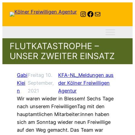
Instagram
Facebook
E-Mail
FLUTKATASTROPHE –
UNSER ZWEITER EINSATZ
Gabi
Freitag 10.
KFA-NL_Meldungen aus
Klei
September,
der Kölner Freiwilligen
n
2021
Agentur
Wir waren wieder in Blessem! Sechs Tage
nach unserem FreiwilligenTag mit den
hauptamtlichen Mitarbeiter:innen haben
sich am Sonntag wieder neun Freiwillige
auf den Weg gemacht. Das Team war