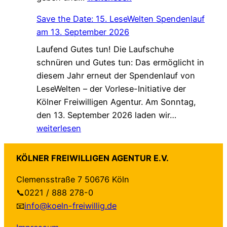
u
d
e
Save the Date: 15. LeseWelten Spendenlauf
G
a
u
am 13. September 2026
a
“
e
Laufend Gutes tun! Die Laufschuhe
s
f
H
schnüren und Gutes tun: Das ermöglicht in
t
ü
a
diesem Jahr erneut der Spendenlauf von
b
r
n
LeseWelten – der Vorlese-Initiative der
e
K
d
Kölner Freiwilligen Agentur. Am Sonntag,
i
ö
r
S
den 13. September 2026 laden wir…
E
l
e
a
weiterlesen
h
n
i
v
r
:
c
e
e
O
h
KÖLNER FREIWILLIGEN AGENTUR E.V.
t
n
n
u
Clemensstraße 7 50676 Köln
h
a
l
n
📞0221 / 888 278-0
e
m
i
g
📧
info@koeln-freiwillig.de
D
t
n
d
a
-
e
e