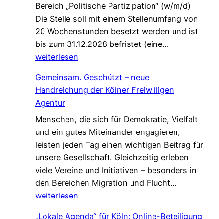
Bereich „Politische Partizipation“ (w/m/d)
Die Stelle soll mit einem Stellenumfang von
20 Wochenstunden besetzt werden und ist
W
bis zum 31.12.2028 befristet (eine…
i
weiterlesen
r
Gemeinsam. Geschützt – neue
s
Handreichung der Kölner Freiwilligen
u
Agentur
c
Menschen, die sich für Demokratie, Vielfalt
h
und ein gutes Miteinander engagieren,
e
leisten jeden Tag einen wichtigen Beitrag für
n
unsere Gesellschaft. Gleichzeitig erleben
V
viele Vereine und Initiativen – besonders in
e
G
den Bereichen Migration und Flucht…
r
e
weiterlesen
s
m
t
„Lokale Agenda“ für Köln: Online-Beteiligung