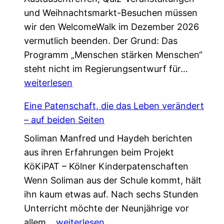
und Weihnachtsmarkt-Besuchen müssen
wir den WelcomeWalk im Dezember 2026
vermutlich beenden. Der Grund: Das
Programm „Menschen stärken Menschen“
L
steht nicht im Regierungsentwurf für…
e
weiterlesen
t
Eine Patenschaft, die das Leben verändert
z
– auf beiden Seiten
t
Soliman Manfred und Haydeh berichten
e
aus ihren Erfahrungen beim Projekt
C
KöKiPAT – Kölner Kinderpatenschaften
h
Wenn Soliman aus der Schule kommt, hält
a
ihn kaum etwas auf. Nach sechs Stunden
n
Unterricht möchte der Neunjährige vor
c
E
allem…
weiterlesen
e