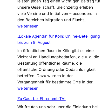
leisten jeden Tag einen wichtigen Beitrag für
n
d
unsere Gesellschaft. Gleichzeitig erleben
V
i
viele Vereine und Initiativen – besonders in
e
e
G
den Bereichen Migration und Flucht…
r
d
e
weiterlesen
s
a
m
t
s
„Lokale Agenda“ für Köln: Online-Beteiligung
e
ä
L
bis zum 9. August
i
r
e
Im öffentlichen Raum in Köln gibt es eine
n
k
b
Vielzahl an Handlungsbedarfen, die u. a. die
s
u
e
Gestaltung öffentlicher Räume, die
a
n
n
öffentliche Ordnung oder Obdachlosigkeit
m
g
v
betreffen. Dazu wurden in der
.
!
e
„
Vergangenheit für bestimmte Orte in der…
G
r
L
weiterlesen
e
ä
o
s
n
Zu Gast bei Ehrenamt-TV!
k
c
d
Wir freuten uns sehr über die Einladung bei
a
h