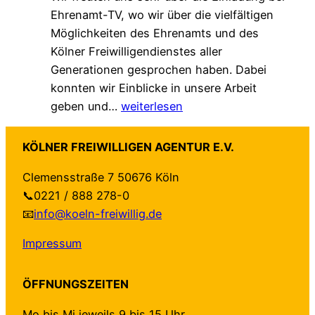
e
Ehrenamt-TV, wo wir über die vielfältigen
l
ü
r
Möglichkeiten des Ehrenamts und des
e
t
t
Kölner Freiwilligendienstes aller
A
z
–
Generationen gesprochen haben. Dabei
g
t
a
konnten wir Einblicke in unsere Arbeit
e
–
u
Z
geben und…
weiterlesen
n
n
f
u
d
e
b
G
a
u
e
KÖLNER FREIWILLIGEN AGENTUR E.V.
a
“
e
i
Clemensstraße 7 50676 Köln
s
f
H
d
📞0221 / 888 278-0
t
ü
a
e
📧
info@koeln-freiwillig.de
b
r
n
n
e
K
d
S
Impressum
i
ö
r
e
E
l
e
i
ÖFFNUNGSZEITEN
h
n
i
t
r
:
c
e
Mo bis Mi jeweils 9 bis 15 Uhr