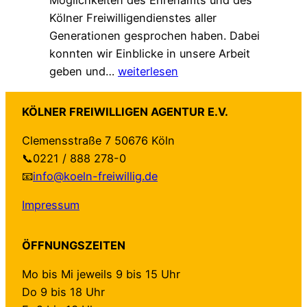
Möglichkeiten des Ehrenamts und des
e
t
t
Kölner Freiwilligendienstes aller
A
z
–
Generationen gesprochen haben. Dabei
g
t
a
konnten wir Einblicke in unsere Arbeit
e
–
u
Z
geben und…
weiterlesen
n
n
f
u
d
e
b
G
a
u
e
KÖLNER FREIWILLIGEN AGENTUR E.V.
a
“
e
i
Clemensstraße 7 50676 Köln
s
f
H
d
📞0221 / 888 278-0
t
ü
a
e
📧
info@koeln-freiwillig.de
b
r
n
n
e
K
d
S
Impressum
i
ö
r
e
E
l
e
i
ÖFFNUNGSZEITEN
h
n
i
t
r
:
c
e
Mo bis Mi jeweils 9 bis 15 Uhr
e
O
h
n
Do 9 bis 18 Uhr
n
n
u