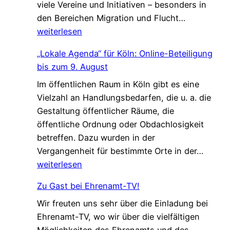
viele Vereine und Initiativen – besonders in
e
e
G
den Bereichen Migration und Flucht…
r
d
e
weiterlesen
s
a
m
t
s
„Lokale Agenda“ für Köln: Online-Beteiligung
e
ä
L
bis zum 9. August
i
r
e
Im öffentlichen Raum in Köln gibt es eine
n
k
b
Vielzahl an Handlungsbedarfen, die u. a. die
s
u
e
Gestaltung öffentlicher Räume, die
a
n
n
öffentliche Ordnung oder Obdachlosigkeit
m
g
v
betreffen. Dazu wurden in der
.
!
e
„
Vergangenheit für bestimmte Orte in der…
G
r
L
weiterlesen
e
ä
o
s
n
Zu Gast bei Ehrenamt-TV!
k
c
d
Wir freuten uns sehr über die Einladung bei
a
h
e
Ehrenamt-TV, wo wir über die vielfältigen
l
ü
r