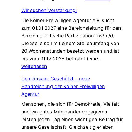
i
Wir suchen Verstärkung!
n
Die Kölner Freiwilligen Agentur e.V. sucht
e
zum 01.01.2027 eine Bereichsleitung für den
P
Bereich „Politische Partizipation“ (w/m/d)
a
Die Stelle soll mit einem Stellenumfang von
t
20 Wochenstunden besetzt werden und ist
e
W
bis zum 31.12.2028 befristet (eine…
n
i
weiterlesen
s
r
c
Gemeinsam. Geschützt – neue
s
h
Handreichung der Kölner Freiwilligen
u
a
Agentur
c
f
Menschen, die sich für Demokratie, Vielfalt
h
t
und ein gutes Miteinander engagieren,
e
,
leisten jeden Tag einen wichtigen Beitrag für
n
d
unsere Gesellschaft. Gleichzeitig erleben
V
i