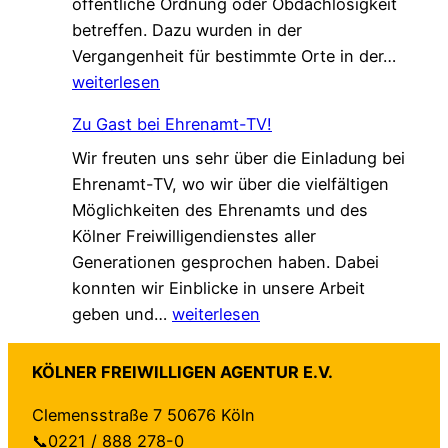
öffentliche Ordnung oder Obdachlosigkeit
m
g
v
betreffen. Dazu wurden in der
.
!
e
„
Vergangenheit für bestimmte Orte in der…
G
r
L
weiterlesen
e
ä
o
s
n
Zu Gast bei Ehrenamt-TV!
k
c
d
Wir freuten uns sehr über die Einladung bei
a
h
e
Ehrenamt-TV, wo wir über die vielfältigen
l
ü
r
Möglichkeiten des Ehrenamts und des
e
t
t
Kölner Freiwilligendienstes aller
A
z
–
Generationen gesprochen haben. Dabei
g
t
a
konnten wir Einblicke in unsere Arbeit
e
–
u
Z
geben und…
weiterlesen
n
n
f
u
d
e
b
G
a
u
e
KÖLNER FREIWILLIGEN AGENTUR E.V.
a
“
e
i
Clemensstraße 7 50676 Köln
s
f
H
d
📞0221 / 888 278-0
t
ü
a