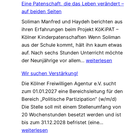
Eine Patenschaft, die das Leben verändert –
auf beiden Seiten
Soliman Manfred und Haydeh berichten aus
ihren Erfahrungen beim Projekt KöKiPAT –
Kölner Kinderpatenschaften Wenn Soliman
aus der Schule kommt, hält ihn kaum etwas
auf. Nach sechs Stunden Unterricht möchte
E
der Neunjährige vor allem…
weiterlesen
i
Wir suchen Verstärkung!
n
Die Kölner Freiwilligen Agentur e.V. sucht
e
zum 01.01.2027 eine Bereichsleitung für den
P
Bereich „Politische Partizipation“ (w/m/d)
a
Die Stelle soll mit einem Stellenumfang von
t
20 Wochenstunden besetzt werden und ist
e
W
bis zum 31.12.2028 befristet (eine…
n
i
weiterlesen
s