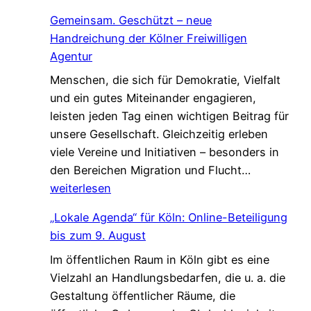
r
c
Gemeinsam. Geschützt – neue
s
h
Handreichung der Kölner Freiwilligen
u
a
Agentur
c
f
Menschen, die sich für Demokratie, Vielfalt
h
t
und ein gutes Miteinander engagieren,
e
,
leisten jeden Tag einen wichtigen Beitrag für
n
d
unsere Gesellschaft. Gleichzeitig erleben
V
i
viele Vereine und Initiativen – besonders in
e
e
G
den Bereichen Migration und Flucht…
r
d
e
weiterlesen
s
a
m
t
s
„Lokale Agenda“ für Köln: Online-Beteiligung
e
ä
L
bis zum 9. August
i
r
e
Im öffentlichen Raum in Köln gibt es eine
n
k
b
Vielzahl an Handlungsbedarfen, die u. a. die
s
u
e
Gestaltung öffentlicher Räume, die
a
n
n