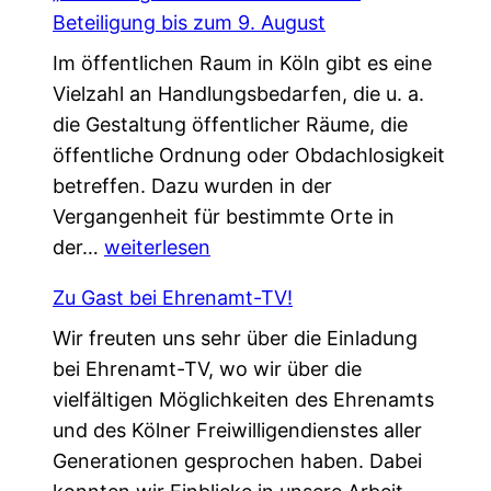
m
t
Beteiligung bis zum 9. August
e
ä
Im öffentlichen Raum in Köln gibt es eine
i
r
Vielzahl an Handlungsbedarfen, die u. a.
n
k
die Gestaltung öffentlicher Räume, die
s
u
öffentliche Ordnung oder Obdachlosigkeit
a
n
betreffen. Dazu wurden in der
m
g
Vergangenheit für bestimmte Orte in
.
!
„
der…
weiterlesen
G
L
e
Zu Gast bei Ehrenamt-TV!
o
s
Wir freuten uns sehr über die Einladung
k
c
bei Ehrenamt-TV, wo wir über die
a
h
vielfältigen Möglichkeiten des Ehrenamts
l
ü
und des Kölner Freiwilligendienstes aller
e
t
Generationen gesprochen haben. Dabei
A
z