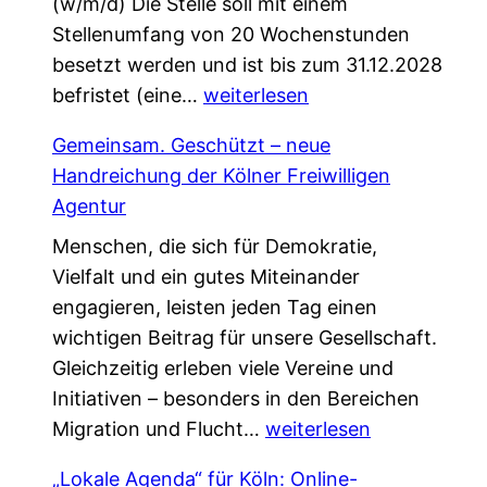
(w/m/d) Die Stelle soll mit einem
Stellenumfang von 20 Wochenstunden
besetzt werden und ist bis zum 31.12.2028
W
befristet (eine…
weiterlesen
i
Gemeinsam. Geschützt – neue
r
Handreichung der Kölner Freiwilligen
s
Agentur
u
Menschen, die sich für Demokratie,
c
Vielfalt und ein gutes Miteinander
h
engagieren, leisten jeden Tag einen
e
wichtigen Beitrag für unsere Gesellschaft.
n
Gleichzeitig erleben viele Vereine und
V
Initiativen – besonders in den Bereichen
e
G
Migration und Flucht…
r
weiterlesen
e
s
„Lokale Agenda“ für Köln: Online-