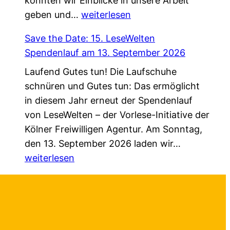
konnten wir Einblicke in unsere Arbeit
g
t
Z
geben und…
e
weiterlesen
–
u
n
n
Save the Date: 15. LeseWelten
G
d
e
Spendenlauf am 13. September 2026
a
a
u
Laufend Gutes tun! Die Laufschuhe
s
“
e
schnüren und Gutes tun: Das ermöglicht
t
f
H
in diesem Jahr erneut der Spendenlauf
b
ü
a
von LeseWelten – der Vorlese-Initiative der
e
r
n
Kölner Freiwilligen Agentur. Am Sonntag,
i
K
d
S
den 13. September 2026 laden wir…
E
ö
r
a
weiterlesen
h
l
e
v
r
n
i
e
e
:
c
t
n
O
h
h
a
n
u
e
m