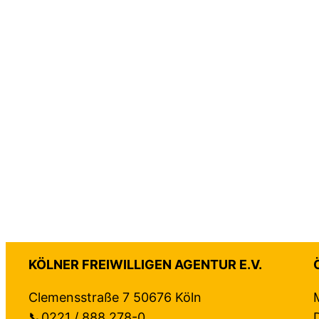
KÖLNER FREIWILLIGEN AGENTUR E.V.
Clemensstraße 7 50676 Köln
📞0221 / 888 278-0