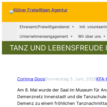
Ehrenamt/Freiwilligendienst
Intl. volunteeri
Unternehmensengagement
Wir über uns
TANZ UND LEBENSFREUDE 
Corinna Goos
Donnerstag 5. Juni, 2025
KFA-N
Am 8. Mai wurde der Saal im Museum für A
Demenznetz Innenstadt und die Tanzschule 
Demenz zu einem fröhlichen Tanznachmittag