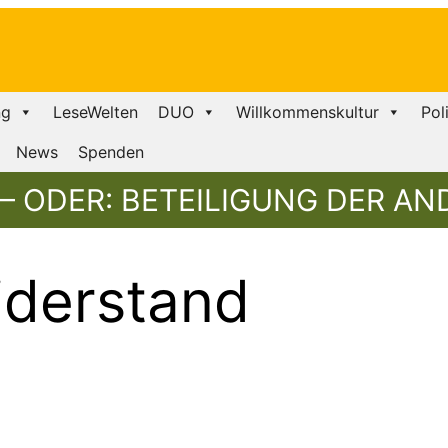
ng
LeseWelten
DUO
Willkommenskultur
Pol
News
Spenden
– ODER: BETEILIGUNG DER A
derstand