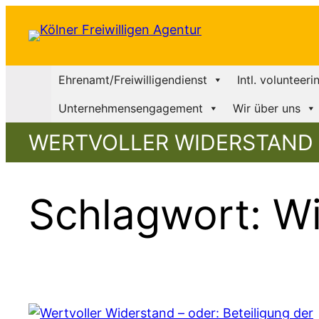
Zum
Inhalt
springen
Ehrenamt/Freiwilligendienst
Intl. volunteeri
Unternehmensengagement
Wir über uns
WERTVOLLER WIDERSTAND 
Schlagwort:
Wi