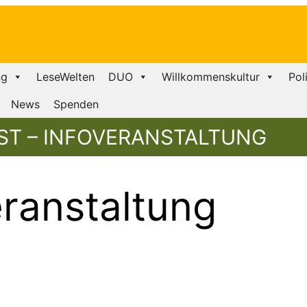
ng
LeseWelten
DUO
Willkommenskultur
Pol
News
Spenden
ST – INFOVERANSTALTUNG
ranstaltung