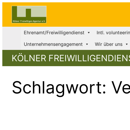
Zum
Inhalt
springen
Ehrenamt/Freiwilligendienst
Intl. volunteeri
Unternehmensengagement
Wir über uns
KÖLNER FREIWILLIGENDIEN
Schlagwort:
Ve