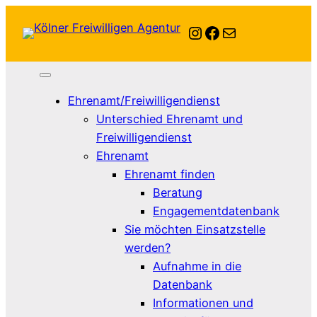
Zum
Instagram
Facebook
E-Mail
Inhalt
springen
Ehrenamt/Freiwilligendienst
Unterschied Ehrenamt und
Freiwilligendienst
Ehrenamt
Ehrenamt finden
Beratung
Engagementdatenbank
Sie möchten Einsatzstelle
werden?
Aufnahme in die
Datenbank
Informationen und