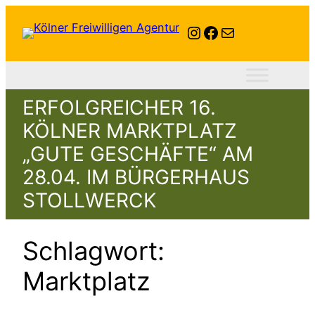
Zum
Instagram
Facebook
E-Mail
Inhalt
springen
ERFOLGREICHER 16.
KÖLNER MARKTPLATZ
„GUTE GESCHÄFTE“ AM
28.04. IM BÜRGERHAUS
STOLLWERCK
Schlagwort:
Marktplatz