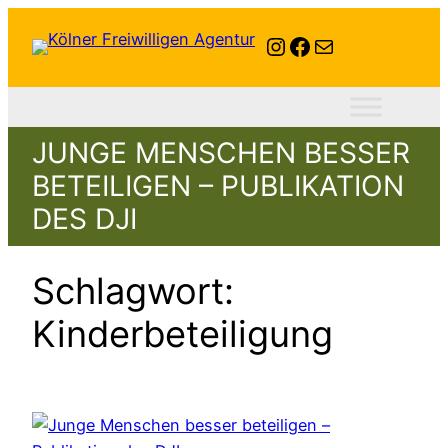
Zum
Instagram
Facebook
E-Mail
Inhalt
springen
JUNGE MENSCHEN BESSER
BETEILIGEN – PUBLIKATION
DES DJI
Schlagwort:
Kinderbeteiligung