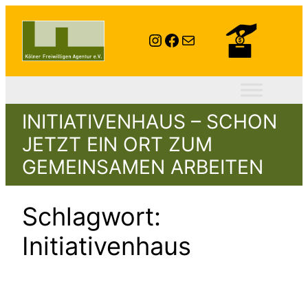
Zum
Inhalt
Instagram
Facebook
E-Mail
springen
INITIATIVENHAUS – SCHON
JETZT EIN ORT ZUM
GEMEINSAMEN ARBEITEN
Schlagwort:
Initiativenhaus