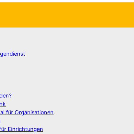
igendienst
rden?
ank
al für Organisationen
g
ür Einrichtungen