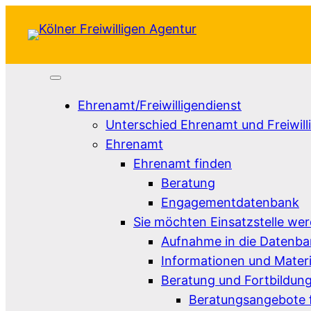
Zum
Inhalt
springen
Ehrenamt/Freiwilligendienst
Unterschied Ehrenamt und Freiwill
Ehrenamt
Ehrenamt finden
Beratung
Engagementdatenbank
Sie möchten Einsatzstelle we
Aufnahme in die Datenb
Informationen und Materi
Beratung und Fortbildun
Beratungsangebote f