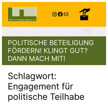
Zum
Inhalt
Instagram
Facebook
E-Mail
springen
POLITISCHE BETEILIGUNG
FÖRDERN! KLINGT GUT?
DANN MACH MIT!
Schlagwort:
Engagement für
politische Teilhabe