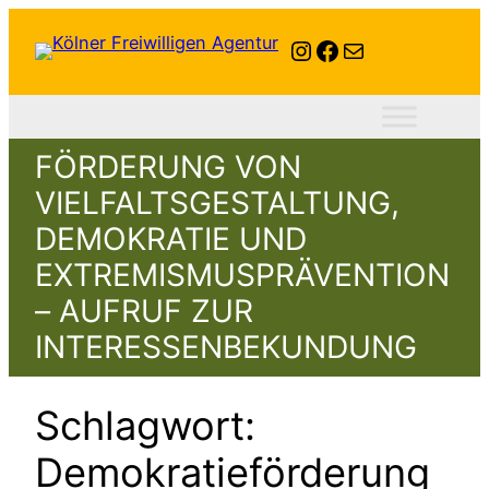
Zum
Instagram
Facebook
E-Mail
Inhalt
springen
FÖRDERUNG VON
VIELFALTSGESTALTUNG,
DEMOKRATIE UND
EXTREMISMUSPRÄVENTION
– AUFRUF ZUR
INTERESSENBEKUNDUNG
Schlagwort:
Demokratieförderung