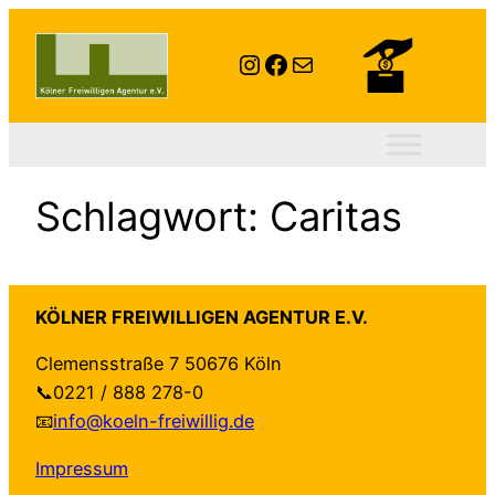
Zum
Inhalt
Instagram
Facebook
E-Mail
springen
Schlagwort:
Caritas
KÖLNER FREIWILLIGEN AGENTUR E.V.
Clemensstraße 7 50676 Köln
📞0221 / 888 278-0
📧
info@koeln-freiwillig.de
Impressum