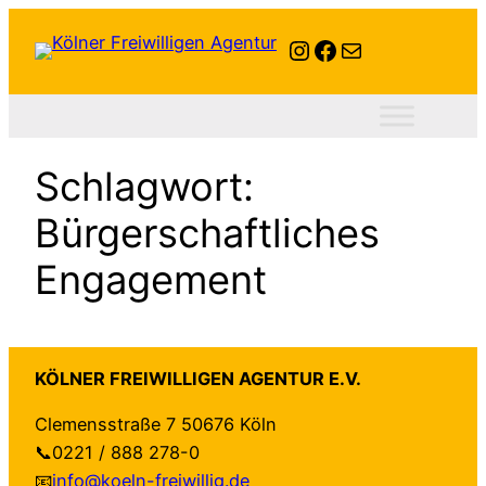
Zum
Instagram
Facebook
E-Mail
Inhalt
springen
Schlagwort:
Bürgerschaftliches
Engagement
KÖLNER FREIWILLIGEN AGENTUR E.V.
Clemensstraße 7 50676 Köln
📞0221 / 888 278-0
📧
info@koeln-freiwillig.de