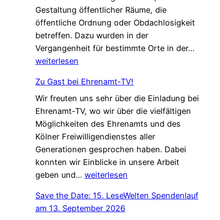
Gestaltung öffentlicher Räume, die
a
n
öffentliche Ordnung oder Obdachlosigkeit
m
g
betreffen. Dazu wurden in der
.
!
„
Vergangenheit für bestimmte Orte in der…
G
L
weiterlesen
e
o
s
Zu Gast bei Ehrenamt-TV!
k
c
Wir freuten uns sehr über die Einladung bei
a
h
Ehrenamt-TV, wo wir über die vielfältigen
l
ü
Möglichkeiten des Ehrenamts und des
e
t
Kölner Freiwilligendienstes aller
A
z
Generationen gesprochen haben. Dabei
g
t
konnten wir Einblicke in unsere Arbeit
e
–
Z
geben und…
weiterlesen
n
n
u
d
e
Save the Date: 15. LeseWelten Spendenlauf
G
a
u
am 13. September 2026
a
“
e