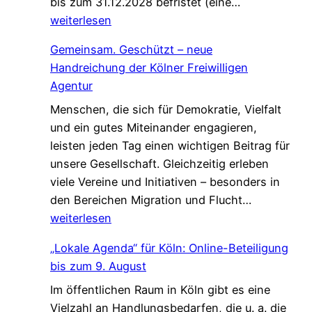
W
bis zum 31.12.2028 befristet (eine…
i
weiterlesen
r
Gemeinsam. Geschützt – neue
s
Handreichung der Kölner Freiwilligen
u
Agentur
c
Menschen, die sich für Demokratie, Vielfalt
h
und ein gutes Miteinander engagieren,
e
leisten jeden Tag einen wichtigen Beitrag für
n
unsere Gesellschaft. Gleichzeitig erleben
V
viele Vereine und Initiativen – besonders in
e
G
den Bereichen Migration und Flucht…
r
e
weiterlesen
s
m
t
„Lokale Agenda“ für Köln: Online-Beteiligung
e
ä
bis zum 9. August
i
r
Im öffentlichen Raum in Köln gibt es eine
n
k
Vielzahl an Handlungsbedarfen, die u. a. die
s
u