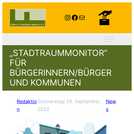
Instagram
Facebook
E-Mail
„STADTRAUMMONITOR“
FÜR
BÜRGERINNERN/BÜRGER
UND KOMMUNEN
Redaktio
Donnerstag 29. September,
New
n
2022
s