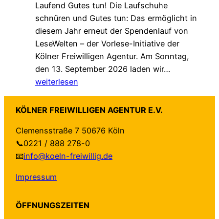
Laufend Gutes tun! Die Laufschuhe
s
f
H
schnüren und Gutes tun: Das ermöglicht in
t
ü
a
diesem Jahr erneut der Spendenlauf von
b
r
n
LeseWelten – der Vorlese-Initiative der
e
K
d
Kölner Freiwilligen Agentur. Am Sonntag,
i
ö
r
S
den 13. September 2026 laden wir…
E
l
e
a
weiterlesen
h
n
i
v
r
:
c
e
e
O
h
KÖLNER FREIWILLIGEN AGENTUR E.V.
t
n
n
u
Clemensstraße 7 50676 Köln
h
a
l
n
📞0221 / 888 278-0
e
m
i
g
📧
info@koeln-freiwillig.de
D
t
n
d
a
-
e
e
Impressum
t
T
-
r
e
V
B
K
ÖFFNUNGSZEITEN
:
!
e
ö