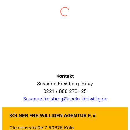
eine gute Unterstützung. Wir haben die
Erfahrung gemacht, dass die jungen
Freiwilligen in anspruchsvollen Projekten
im Bereich Regieassistenz und
Öffentlichkeitsarbeit, bei denen sie
Verantwortung übernehmen können, sehr
motiviert sind.
Kontakt
Susanne Freisberg-Houy
0221 / 888 278 -25
Susanne.freisberg@koeln-freiwillig.de
KÖLNER FREIWILLIGEN AGENTUR E.V.
Clemensstraße 7 50676 Köln