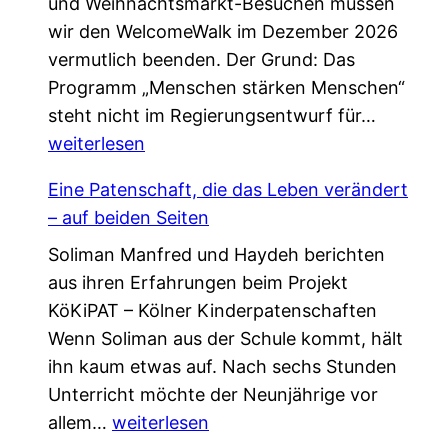
und Weihnachtsmarkt-Besuchen müssen
wir den WelcomeWalk im Dezember 2026
vermutlich beenden. Der Grund: Das
Programm „Menschen stärken Menschen“
L
steht nicht im Regierungsentwurf für…
e
weiterlesen
t
Eine Patenschaft, die das Leben verändert
z
– auf beiden Seiten
t
Soliman Manfred und Haydeh berichten
e
aus ihren Erfahrungen beim Projekt
C
KöKiPAT – Kölner Kinderpatenschaften
h
Wenn Soliman aus der Schule kommt, hält
a
ihn kaum etwas auf. Nach sechs Stunden
n
Unterricht möchte der Neunjährige vor
c
E
allem…
weiterlesen
e