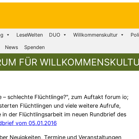
ng
LeseWelten
DUO
Willkommenskultur
Pol
News
Spenden
RUM FÜR WILLKOMMENSKULTU
 – schlechte Flüchtlinge?", zum Auftakt forum io;
erten Flüchtlingen und viele weitere Aufrufe,
in der Flüchtlingsarbeit im neuen Rundbrief des
brief vom 05.01.2016
über Neuigkeiten, Termine und Veranstaltungen