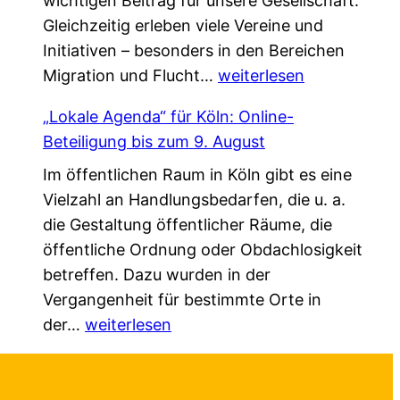
wichtigen Beitrag für unsere Gesellschaft.
n
i
k
Gleichzeitig erleben viele Vereine und
V
e
*
Initiativen – besonders in den Bereichen
e
d
G
Migration und Flucht…
r
weiterlesen
a
e
s
s
„Lokale Agenda“ für Köln: Online-
m
t
L
Beteiligung bis zum 9. August
e
ä
e
Im öffentlichen Raum in Köln gibt es eine
i
r
b
Vielzahl an Handlungsbedarfen, die u. a.
n
k
e
die Gestaltung öffentlicher Räume, die
s
u
n
öffentliche Ordnung oder Obdachlosigkeit
a
n
v
betreffen. Dazu wurden in der
m
g
e
Vergangenheit für bestimmte Orte in
.
!
r
„
der…
weiterlesen
G
ä
L
e
n
o
s
d
k
c