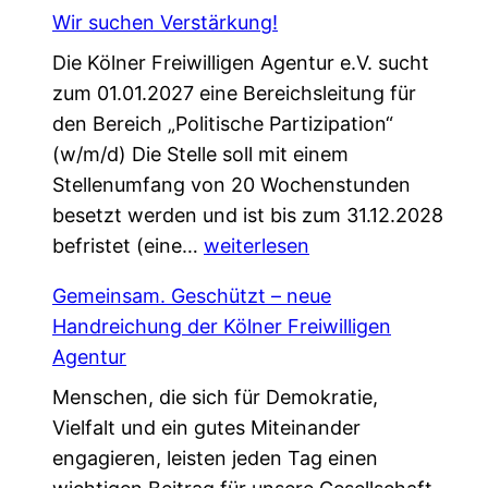
i
f
Wir suchen Verstärkung!
n
ü
Die Kölner Freiwilligen Agentur e.V. sucht
e
r
zum 01.01.2027 eine Bereichsleitung für
P
d
den Bereich „Politische Partizipation“
a
e
(w/m/d) Die Stelle soll mit einem
t
n
Stellenumfang von 20 Wochenstunden
e
W
besetzt werden und ist bis zum 31.12.2028
n
e
W
befristet (eine…
s
weiterlesen
l
i
c
c
Gemeinsam. Geschützt – neue
r
h
o
Handreichung der Kölner Freiwilligen
s
a
m
Agentur
u
f
e
Menschen, die sich für Demokratie,
c
t
W
Vielfalt und ein gutes Miteinander
h
,
a
engagieren, leisten jeden Tag einen
e
d
l