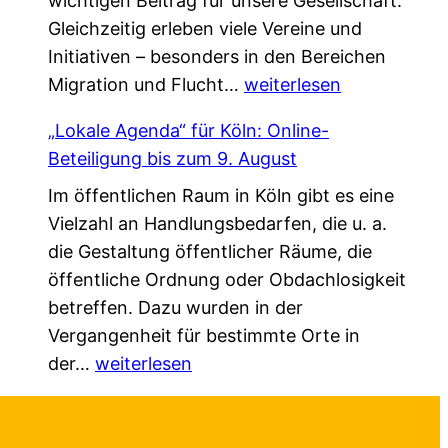
wichtigen Beitrag für unsere Gesellschaft.
n
i
k
Gleichzeitig erleben viele Vereine und
V
e
*
Initiativen – besonders in den Bereichen
e
d
G
Migration und Flucht…
r
weiterlesen
a
e
s
s
„Lokale Agenda“ für Köln: Online-
m
t
L
Beteiligung bis zum 9. August
e
ä
e
Im öffentlichen Raum in Köln gibt es eine
i
r
b
Vielzahl an Handlungsbedarfen, die u. a.
n
k
e
die Gestaltung öffentlicher Räume, die
s
u
n
öffentliche Ordnung oder Obdachlosigkeit
a
n
v
betreffen. Dazu wurden in der
m
g
e
Vergangenheit für bestimmte Orte in
.
!
r
„
der…
weiterlesen
G
ä
L
e
n
o
s
d
k
c