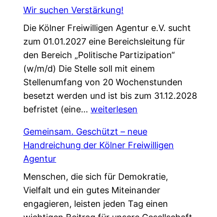
i
f
Wir suchen Verstärkung!
n
ü
Die Kölner Freiwilligen Agentur e.V. sucht
e
r
zum 01.01.2027 eine Bereichsleitung für
P
d
den Bereich „Politische Partizipation“
a
e
(w/m/d) Die Stelle soll mit einem
t
n
Stellenumfang von 20 Wochenstunden
e
W
besetzt werden und ist bis zum 31.12.2028
n
e
W
befristet (eine…
s
weiterlesen
l
i
c
c
Gemeinsam. Geschützt – neue
r
h
o
Handreichung der Kölner Freiwilligen
s
a
m
Agentur
u
f
e
Menschen, die sich für Demokratie,
c
t
W
Vielfalt und ein gutes Miteinander
h
,
a
engagieren, leisten jeden Tag einen
e
d
l