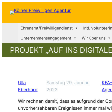
Ehrenamt/Freiwilligendienst
Intl. volunteeri
Unternehmensengagement
Wir über uns
PROJEKT „AUF INS DIGITAL
Ulla
Samstag 29. Januar,
KFA-
Eberhard
2022
Agen
Wir rechnen damit, dass es aufgrund der C
unvorhersehbaren Ereignissen immer mal wie