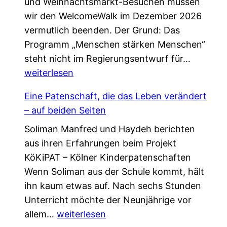
und Weihnachtsmarkt-Besuchen müssen
wir den WelcomeWalk im Dezember 2026
vermutlich beenden. Der Grund: Das
Programm „Menschen stärken Menschen“
L
steht nicht im Regierungsentwurf für…
e
weiterlesen
t
Eine Patenschaft, die das Leben verändert
z
– auf beiden Seiten
t
Soliman Manfred und Haydeh berichten
e
aus ihren Erfahrungen beim Projekt
C
KöKiPAT – Kölner Kinderpatenschaften
h
Wenn Soliman aus der Schule kommt, hält
a
ihn kaum etwas auf. Nach sechs Stunden
n
Unterricht möchte der Neunjährige vor
c
E
allem…
weiterlesen
e