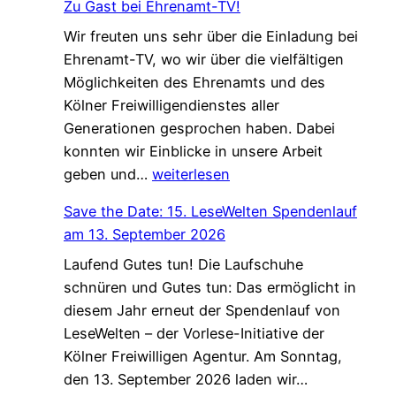
Zu Gast bei Ehrenamt-TV!
k
c
Wir freuten uns sehr über die Einladung bei
a
h
Ehrenamt-TV, wo wir über die vielfältigen
l
ü
Möglichkeiten des Ehrenamts und des
e
t
Kölner Freiwilligendienstes aller
A
z
Generationen gesprochen haben. Dabei
g
t
konnten wir Einblicke in unsere Arbeit
e
–
Z
geben und…
weiterlesen
n
n
u
d
e
Save the Date: 15. LeseWelten Spendenlauf
G
a
u
am 13. September 2026
a
“
e
Laufend Gutes tun! Die Laufschuhe
s
f
H
schnüren und Gutes tun: Das ermöglicht in
t
ü
a
diesem Jahr erneut der Spendenlauf von
b
r
n
LeseWelten – der Vorlese-Initiative der
e
K
d
Kölner Freiwilligen Agentur. Am Sonntag,
i
ö
r
S
den 13. September 2026 laden wir…
E
l
e