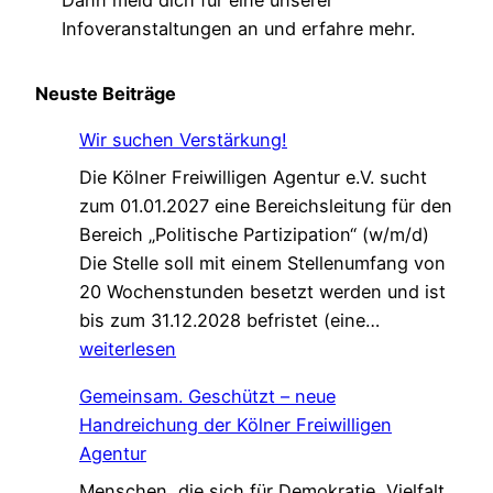
Dann meld dich für eine unserer
Infoveranstaltungen an und erfahre mehr.
Neuste Beiträge
Wir suchen Verstärkung!
Die Kölner Freiwilligen Agentur e.V. sucht
zum 01.01.2027 eine Bereichsleitung für den
Bereich „Politische Partizipation“ (w/m/d)
Die Stelle soll mit einem Stellenumfang von
20 Wochenstunden besetzt werden und ist
W
bis zum 31.12.2028 befristet (eine…
i
weiterlesen
r
Gemeinsam. Geschützt – neue
s
Handreichung der Kölner Freiwilligen
u
Agentur
c
Menschen, die sich für Demokratie, Vielfalt
h