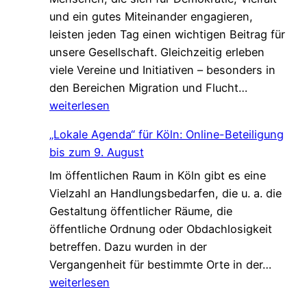
und ein gutes Miteinander engagieren,
e
leisten jeden Tag einen wichtigen Beitrag für
n
unsere Gesellschaft. Gleichzeitig erleben
V
viele Vereine und Initiativen – besonders in
e
G
den Bereichen Migration und Flucht…
r
e
weiterlesen
s
m
t
„Lokale Agenda“ für Köln: Online-Beteiligung
e
ä
bis zum 9. August
i
r
Im öffentlichen Raum in Köln gibt es eine
n
k
Vielzahl an Handlungsbedarfen, die u. a. die
s
u
Gestaltung öffentlicher Räume, die
a
n
öffentliche Ordnung oder Obdachlosigkeit
m
g
betreffen. Dazu wurden in der
.
!
„
Vergangenheit für bestimmte Orte in der…
G
L
weiterlesen
e
o
s