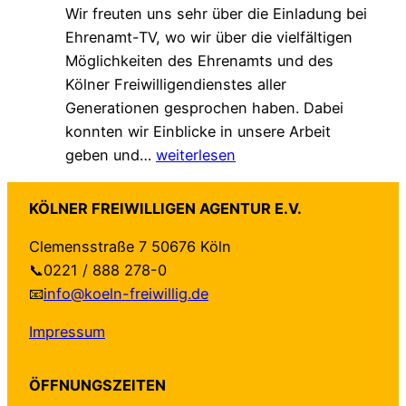
Wir freuten uns sehr über die Einladung bei
a
h
e
Ehrenamt-TV, wo wir über die vielfältigen
l
ü
r
Möglichkeiten des Ehrenamts und des
e
t
t
Kölner Freiwilligendienstes aller
A
z
–
Generationen gesprochen haben. Dabei
g
t
a
konnten wir Einblicke in unsere Arbeit
e
–
u
Z
geben und…
weiterlesen
n
n
f
u
d
e
b
G
a
u
e
KÖLNER FREIWILLIGEN AGENTUR E.V.
a
“
e
i
Clemensstraße 7 50676 Köln
s
f
H
d
📞0221 / 888 278-0
t
ü
a
e
📧
info@koeln-freiwillig.de
b
r
n
n
e
K
d
S
Impressum
i
ö
r
e
E
l
e
i
ÖFFNUNGSZEITEN
h
n
i
t