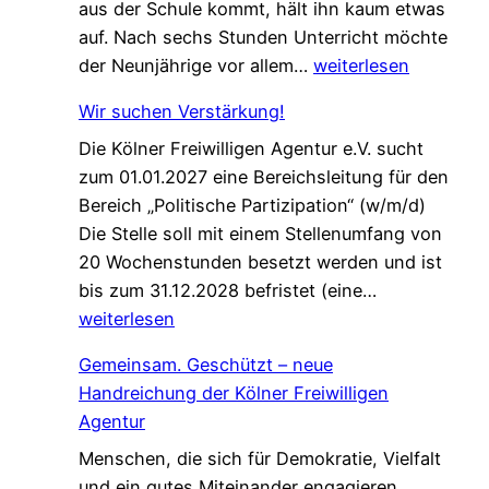
aus der Schule kommt, hält ihn kaum etwas
auf. Nach sechs Stunden Unterricht möchte
E
der Neunjährige vor allem…
weiterlesen
i
Wir suchen Verstärkung!
n
Die Kölner Freiwilligen Agentur e.V. sucht
e
zum 01.01.2027 eine Bereichsleitung für den
P
Bereich „Politische Partizipation“ (w/m/d)
a
Die Stelle soll mit einem Stellenumfang von
t
20 Wochenstunden besetzt werden und ist
e
W
bis zum 31.12.2028 befristet (eine…
n
i
weiterlesen
s
r
c
Gemeinsam. Geschützt – neue
s
h
Handreichung der Kölner Freiwilligen
u
a
Agentur
c
f
Menschen, die sich für Demokratie, Vielfalt
h
t
und ein gutes Miteinander engagieren,
e