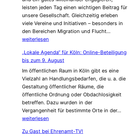
,
leisten jeden Tag einen wichtigen Beitrag für
n
d
unsere Gesellschaft. Gleichzeitig erleben
V
i
viele Vereine und Initiativen – besonders in
e
e
G
den Bereichen Migration und Flucht…
r
d
e
weiterlesen
s
a
m
t
s
„Lokale Agenda“ für Köln: Online-Beteiligung
e
ä
L
bis zum 9. August
i
r
e
Im öffentlichen Raum in Köln gibt es eine
n
k
b
Vielzahl an Handlungsbedarfen, die u. a. die
s
u
e
Gestaltung öffentlicher Räume, die
a
n
n
öffentliche Ordnung oder Obdachlosigkeit
m
g
v
betreffen. Dazu wurden in der
.
!
e
„
Vergangenheit für bestimmte Orte in der…
G
r
L
weiterlesen
e
ä
o
s
n
Zu Gast bei Ehrenamt-TV!
k
c
d