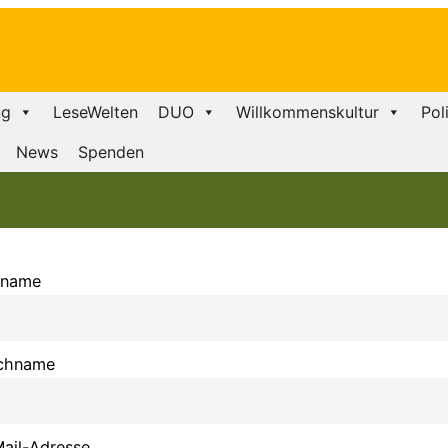
ng
LeseWelten
DUO
Willkommenskultur
Pol
News
Spenden
rname
chname
ail-Adresse