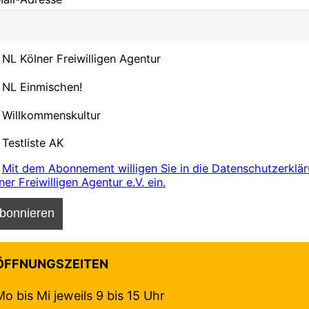
NL Kölner Freiwilligen Agentur
NL Einmischen!
Willkommenskultur
Testliste AK
Mit dem Abonnement willigen Sie in die Datenschutzerklä
ner Freiwilligen Agentur e.V. ein.
ÖFFNUNGSZEITEN
Mo bis Mi jeweils 9 bis 15 Uhr