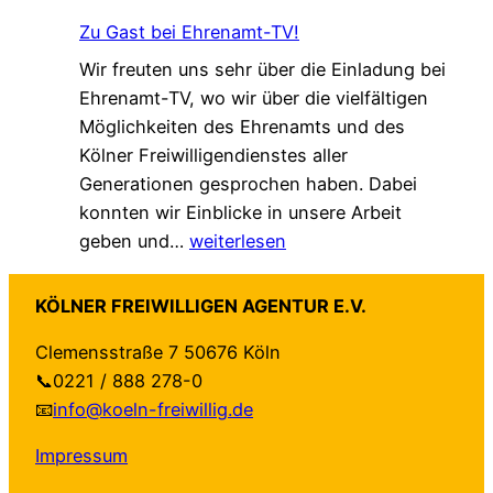
o
s
n
Zu Gast bei Ehrenamt-TV!
k
c
d
Wir freuten uns sehr über die Einladung bei
a
h
e
Ehrenamt-TV, wo wir über die vielfältigen
l
ü
r
Möglichkeiten des Ehrenamts und des
e
t
t
Kölner Freiwilligendienstes aller
A
z
–
Generationen gesprochen haben. Dabei
g
t
a
konnten wir Einblicke in unsere Arbeit
e
–
u
Z
geben und…
weiterlesen
n
n
f
u
d
e
b
G
a
u
e
KÖLNER FREIWILLIGEN AGENTUR E.V.
a
“
e
i
Clemensstraße 7 50676 Köln
s
f
H
d
📞0221 / 888 278-0
t
ü
a
e
📧
info@koeln-freiwillig.de
b
r
n
n
e
K
d
S
Impressum
i
ö
r
e