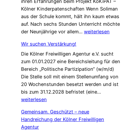
ihren Erfahrungen beim Projekt KöKiPAT –
Kölner Kinderpatenschaften Wenn Soliman
aus der Schule kommt, hält ihn kaum etwas
auf. Nach sechs Stunden Unterricht möchte
E
der Neunjährige vor allem…
weiterlesen
i
Wir suchen Verstärkung!
n
Die Kölner Freiwilligen Agentur e.V. sucht
e
zum 01.01.2027 eine Bereichsleitung für den
P
Bereich „Politische Partizipation“ (w/m/d)
a
Die Stelle soll mit einem Stellenumfang von
t
20 Wochenstunden besetzt werden und ist
e
W
bis zum 31.12.2028 befristet (eine…
n
i
weiterlesen
s
r
c
Gemeinsam. Geschützt – neue
s
h
Handreichung der Kölner Freiwilligen
u
a
Agentur
c
f