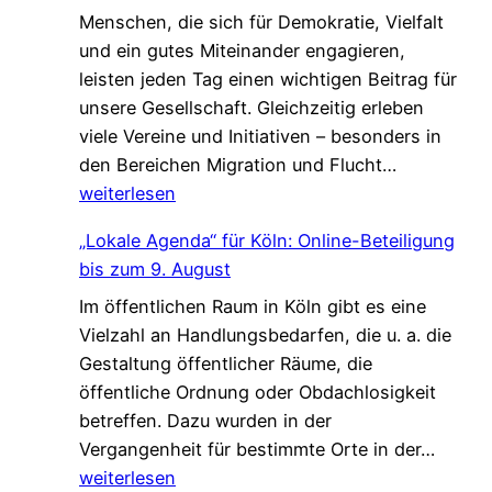
Menschen, die sich für Demokratie, Vielfalt
h
t
und ein gutes Miteinander engagieren,
e
,
leisten jeden Tag einen wichtigen Beitrag für
n
d
unsere Gesellschaft. Gleichzeitig erleben
V
i
viele Vereine und Initiativen – besonders in
e
e
G
den Bereichen Migration und Flucht…
r
d
e
weiterlesen
s
a
m
t
s
„Lokale Agenda“ für Köln: Online-Beteiligung
e
ä
L
bis zum 9. August
i
r
e
Im öffentlichen Raum in Köln gibt es eine
n
k
b
Vielzahl an Handlungsbedarfen, die u. a. die
s
u
e
Gestaltung öffentlicher Räume, die
a
n
n
öffentliche Ordnung oder Obdachlosigkeit
m
g
v
betreffen. Dazu wurden in der
.
!
e
„
Vergangenheit für bestimmte Orte in der…
G
r
L
weiterlesen
e
ä