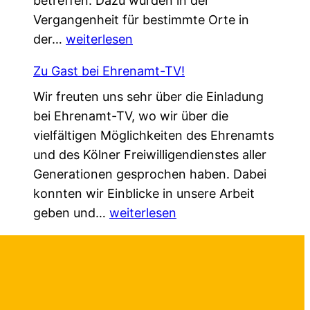
betreffen. Dazu wurden in der
m
g
e
Vergangenheit für bestimmte Orte in
.
!
r
„
der…
weiterlesen
G
ä
L
e
n
Zu Gast bei Ehrenamt-TV!
o
s
d
Wir freuten uns sehr über die Einladung
k
c
e
bei Ehrenamt-TV, wo wir über die
a
h
r
vielfältigen Möglichkeiten des Ehrenamts
l
ü
t
und des Kölner Freiwilligendienstes aller
e
t
–
Generationen gesprochen haben. Dabei
A
z
a
konnten wir Einblicke in unsere Arbeit
g
t
u
Z
geben und…
e
weiterlesen
–
f
u
n
n
b
G
d
e
e
a
a
u
i
s
“
e
d
t
f