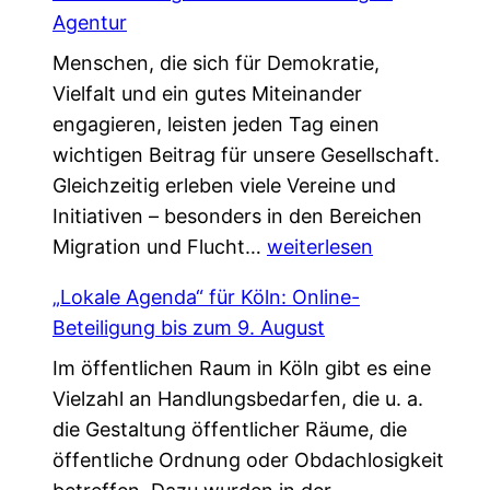
s
a
Agentur
u
f
Menschen, die sich für Demokratie,
c
t
Vielfalt und ein gutes Miteinander
h
,
engagieren, leisten jeden Tag einen
e
d
wichtigen Beitrag für unsere Gesellschaft.
n
i
Gleichzeitig erleben viele Vereine und
V
e
Initiativen – besonders in den Bereichen
e
d
G
Migration und Flucht…
r
weiterlesen
a
e
s
s
„Lokale Agenda“ für Köln: Online-
m
t
L
Beteiligung bis zum 9. August
e
ä
e
Im öffentlichen Raum in Köln gibt es eine
i
r
b
Vielzahl an Handlungsbedarfen, die u. a.
n
k
e
die Gestaltung öffentlicher Räume, die
s
u
n
öffentliche Ordnung oder Obdachlosigkeit
a
n
v