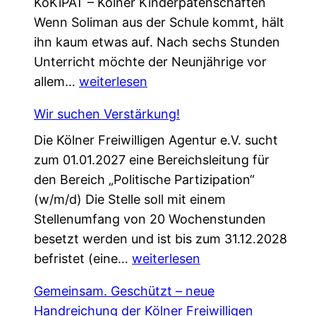
KöKiPAT – Kölner Kinderpatenschaften
Wenn Soliman aus der Schule kommt, hält
ihn kaum etwas auf. Nach sechs Stunden
Unterricht möchte der Neunjährige vor
E
allem…
weiterlesen
i
Wir suchen Verstärkung!
n
Die Kölner Freiwilligen Agentur e.V. sucht
e
zum 01.01.2027 eine Bereichsleitung für
P
den Bereich „Politische Partizipation“
a
(w/m/d) Die Stelle soll mit einem
t
Stellenumfang von 20 Wochenstunden
e
besetzt werden und ist bis zum 31.12.2028
n
W
befristet (eine…
s
weiterlesen
i
c
Gemeinsam. Geschützt – neue
r
h
Handreichung der Kölner Freiwilligen