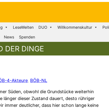
ng
LeseWelten
DUO
Willkommenskultur
Pol
News
Spenden
D DER DINGE
ÖB-4-Akteure
, 
BÖB-NL
imer Süden, obwohl die Grundstücke weiterhin
e länger dieser Zustand dauert, desto rühriger
r immer deutlicher, dass hier schon lange keine