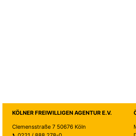
KÖLNER FREIWILLIGEN AGENTUR E.V.
Clemensstraße 7 50676 Köln
📞0221 / 888 278-0