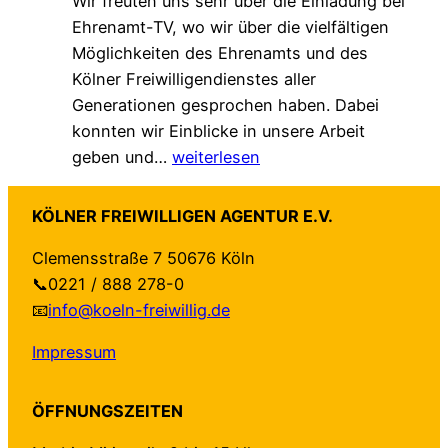
Wir freuten uns sehr über die Einladung bei
a
h
e
Ehrenamt-TV, wo wir über die vielfältigen
l
ü
r
Möglichkeiten des Ehrenamts und des
e
t
t
Kölner Freiwilligendienstes aller
A
z
–
Generationen gesprochen haben. Dabei
g
t
a
konnten wir Einblicke in unsere Arbeit
e
–
u
Z
geben und…
weiterlesen
n
n
f
u
d
e
b
G
a
u
e
KÖLNER FREIWILLIGEN AGENTUR E.V.
a
“
e
i
Clemensstraße 7 50676 Köln
s
f
H
d
📞0221 / 888 278-0
t
ü
a
e
📧
info@koeln-freiwillig.de
b
r
n
n
e
K
d
S
Impressum
i
ö
r
e
E
l
e
i
ÖFFNUNGSZEITEN
h
n
i
t
r
:
c