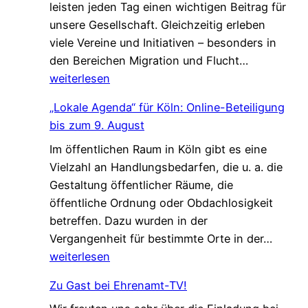
leisten jeden Tag einen wichtigen Beitrag für
n
d
unsere Gesellschaft. Gleichzeitig erleben
V
i
viele Vereine und Initiativen – besonders in
e
e
G
den Bereichen Migration und Flucht…
r
d
e
weiterlesen
s
a
m
t
s
„Lokale Agenda“ für Köln: Online-Beteiligung
e
ä
L
bis zum 9. August
i
r
e
Im öffentlichen Raum in Köln gibt es eine
n
k
b
Vielzahl an Handlungsbedarfen, die u. a. die
s
u
e
Gestaltung öffentlicher Räume, die
a
n
n
öffentliche Ordnung oder Obdachlosigkeit
m
g
v
betreffen. Dazu wurden in der
.
!
e
„
Vergangenheit für bestimmte Orte in der…
G
r
L
weiterlesen
e
ä
o
s
n
Zu Gast bei Ehrenamt-TV!
k
c
d