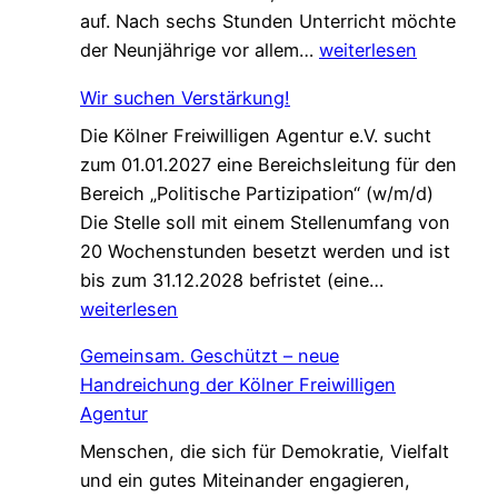
auf. Nach sechs Stunden Unterricht möchte
E
der Neunjährige vor allem…
weiterlesen
i
Wir suchen Verstärkung!
n
Die Kölner Freiwilligen Agentur e.V. sucht
e
zum 01.01.2027 eine Bereichsleitung für den
P
Bereich „Politische Partizipation“ (w/m/d)
a
Die Stelle soll mit einem Stellenumfang von
t
20 Wochenstunden besetzt werden und ist
e
W
bis zum 31.12.2028 befristet (eine…
n
i
weiterlesen
s
r
c
Gemeinsam. Geschützt – neue
s
h
Handreichung der Kölner Freiwilligen
u
a
Agentur
c
f
Menschen, die sich für Demokratie, Vielfalt
h
t
und ein gutes Miteinander engagieren,
e
,