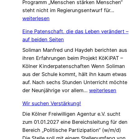
Programm „Menschen stärken Menschen“
L
steht nicht im Regierungsentwurf für…
e
weiterlesen
t
Eine Patenschaft, die das Leben verändert –
z
auf beiden Seiten
t
Soliman Manfred und Haydeh berichten aus
e
ihren Erfahrungen beim Projekt KöKiPAT –
C
Kölner Kinderpatenschaften Wenn Soliman
h
aus der Schule kommt, hält ihn kaum etwas
a
auf. Nach sechs Stunden Unterricht möchte
n
E
der Neunjährige vor allem…
weiterlesen
c
i
e
Wir suchen Verstärkung!
n
f
Die Kölner Freiwilligen Agentur e.V. sucht
e
ü
zum 01.01.2027 eine Bereichsleitung für den
P
r
Bereich „Politische Partizipation“ (w/m/d)
a
d
Die Stelle soll mit einem Stellenumfang von
t
e