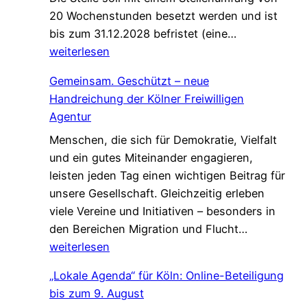
20 Wochenstunden besetzt werden und ist
e
n
W
bis zum 31.12.2028 befristet (eine…
n
W
i
weiterlesen
s
e
r
c
l
Gemeinsam. Geschützt – neue
s
h
c
Handreichung der Kölner Freiwilligen
u
a
o
Agentur
c
f
m
Menschen, die sich für Demokratie, Vielfalt
h
t
e
und ein gutes Miteinander engagieren,
e
,
W
leisten jeden Tag einen wichtigen Beitrag für
n
d
a
unsere Gesellschaft. Gleichzeitig erleben
V
i
l
viele Vereine und Initiativen – besonders in
e
e
k
G
den Bereichen Migration und Flucht…
r
d
*
e
weiterlesen
s
a
m
t
s
„Lokale Agenda“ für Köln: Online-Beteiligung
e
ä
L
bis zum 9. August
i
r
e