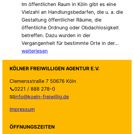
Im öffentlichen Raum in Köln gibt es eine
n
k
b
Vielzahl an Handlungsbedarfen, die u. a. die
s
u
e
Gestaltung öffentlicher Räume, die
a
n
n
öffentliche Ordnung oder Obdachlosigkeit
m
g
v
betreffen. Dazu wurden in der
.
!
e
„
Vergangenheit für bestimmte Orte in der…
G
r
L
weiterlesen
e
ä
o
s
n
k
c
d
KÖLNER FREIWILLIGEN AGENTUR E.V.
a
h
e
Clemensstraße 7 50676 Köln
l
ü
r
📞0221 / 888 278-0
e
t
t
📧
info@koeln-freiwillig.de
A
z
–
g
t
a
Impressum
e
–
u
n
n
f
ÖFFNUNGSZEITEN
d
e
b